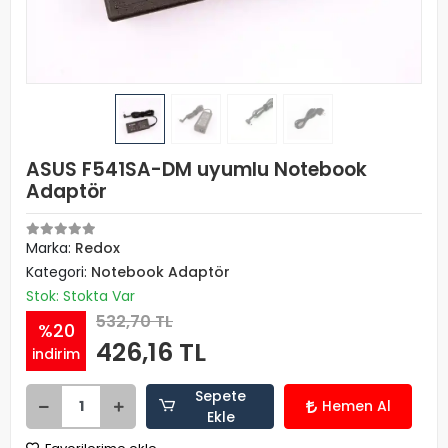
ASUS F541SA-DM uyumlu Notebook
Adaptör
Marka:
Redox
Kategori:
Notebook Adaptör
Stok: Stokta Var
532,70 TL
%20
426,16 TL
indirim
Sepete
Hemen Al
Ekle