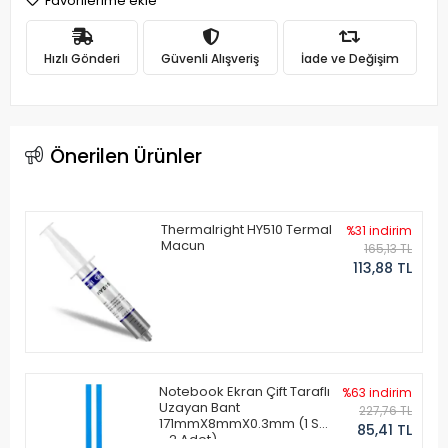
Favorilerime ekle
Hızlı Gönderi
Güvenli Alışveriş
İade ve Değişim
Önerilen Ürünler
Thermalright HY510 Termal
%31 indirim
Macun
165,13 TL
113,88 TL
Notebook Ekran Çift Taraflı
%63 indirim
Uzayan Bant
227,76 TL
171mmX8mmX0.3mm (1 Set
85,41 TL
- 2 Adet)