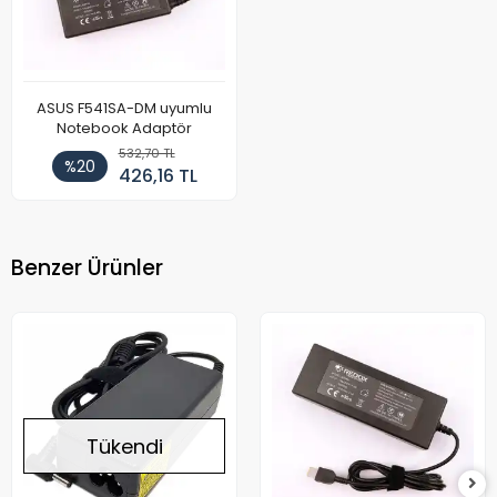
ASUS F541SA-DM uyumlu
Notebook Adaptör
532,70 TL
%20
426,16 TL
Benzer Ürünler
Tükendi