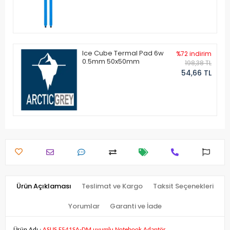
Ice Cube Termal Pad 6w
%72 indirim
0.5mm 50x50mm
198,38 TL
54,66 TL
Ürün Açıklaması
Teslimat ve Kargo
Taksit Seçenekleri
Yorumlar
Garanti ve İade
Ürün Adı :
ASUS F541SA-DM uyumlu Notebook Adaptör