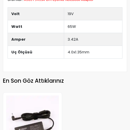
Volt
19V
Watt
65W
Amper
3.42A
Uç Ölçüsü
4.0x1.35mm
En Son Göz Attıklarınız