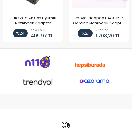
I-Life Zed Air Cx5 Uyumlu
Lenovo Ideapad L340-15IRH
Notebook Adaptör
Gaming Notebook Adaptör
Cihazı Şarj Aleti (150W)
540,93 TL
2.163,72 TL
%24
%21
409,97 TL
1.708,20 TL