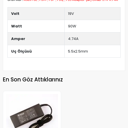
Volt
19V
Watt
90W
Amper
4.74A
Uç Ölçüsü
5.5x2.5mm
En Son Göz Attıklarınız