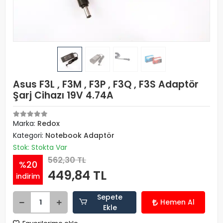
Asus F3L , F3M , F3P , F3Q , F3S Adaptör
Şarj Cihazı 19V 4.74A
Marka:
Redox
Kategori:
Notebook Adaptör
Stok: Stokta Var
562,30 TL
%20
449,84 TL
indirim
Sepete
Hemen Al
Ekle