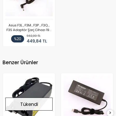
Asus F3L , F3M , F3P , F3Q ,
F3S Adaptör Şarj Cihazı 19V
4.74A
562,30 TL
%20
449,84 TL
Benzer Ürünler
Tükendi