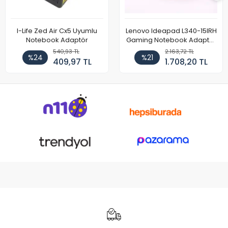
I-Life Zed Air Cx5 Uyumlu
Lenovo Ideapad L340-15IRH
Notebook Adaptör
Gaming Notebook Adaptör
Cihazı Şarj Aleti (150W)
540,93 TL
2.163,72 TL
%24
%21
409,97 TL
1.708,20 TL