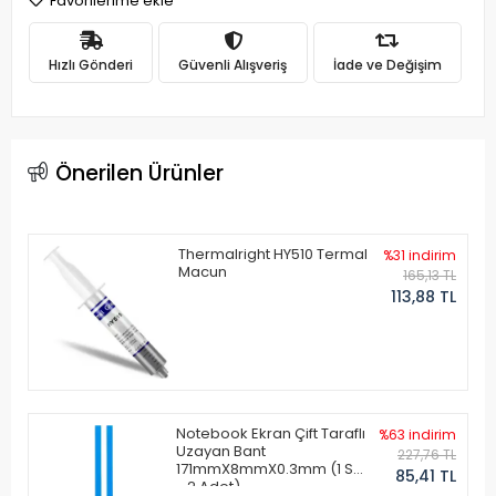
Favorilerime ekle
Hızlı Gönderi
Güvenli Alışveriş
İade ve Değişim
Önerilen Ürünler
Thermalright HY510 Termal
%31 indirim
Macun
165,13 TL
113,88 TL
Notebook Ekran Çift Taraflı
%63 indirim
Uzayan Bant
227,76 TL
171mmX8mmX0.3mm (1 Set
85,41 TL
- 2 Adet)