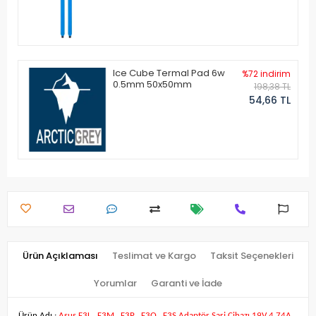
Ice Cube Termal Pad 6w
%72 indirim
0.5mm 50x50mm
198,38 TL
54,66 TL
Ürün Açıklaması
Teslimat ve Kargo
Taksit Seçenekleri
Yorumlar
Garanti ve İade
Ürün Adı :
Asus F3L , F3M , F3P , F3Q , F3S Adaptör Şarj Cihazı 19V 4.74A