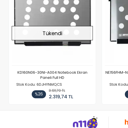
Tükendi
KD160N06-30NI-A004 Notebook Ekran
NE156FHM-NX
Paneli Full HD
Stok Kodu: 6DJHYNMQCS
Stok Kodu
3.131,70 TL
%26
2.319,74 TL