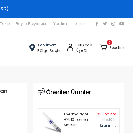
USD)
 Takip
Bayilik Başvurusu
Yardım
İletişim
0
Teslimat
Giriş Yap
Sepetim
Bölge Seçin
Üye Ol
ran
Önerilen Ürünler
Thermalright
%31 indirim
HY510 Termal
165,13 TL
Macun
113,88 TL