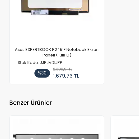
Asus EXPERTBOOK P2451F Notebook Ekran
Paneli (FullHD)
Stok Kodu: JJPJVDIJPP
2.390,91 TL
%30
1.679,73 TL
Benzer Ürünler
Stokta Yok