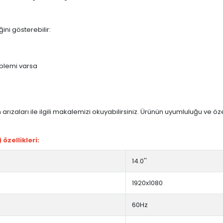
ini gösterebilir:
blemi varsa
arızaları ile ilgili makalemizi okuyabilirsiniz. Ürünün uyumluluğu ve ö
zellikleri:
14.0''
1920x1080
60Hz