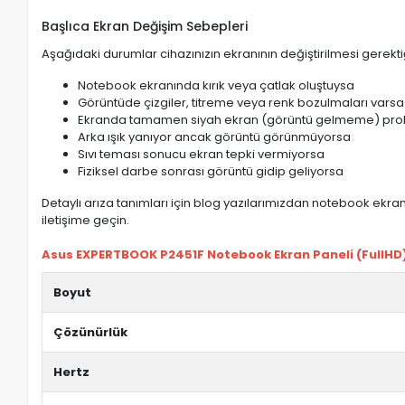
Başlıca Ekran Değişim Sebepleri
Aşağıdaki durumlar cihazınızın ekranının değiştirilmesi gerektiğ
Notebook ekranında kırık veya çatlak oluştuysa
Görüntüde çizgiler, titreme veya renk bozulmaları varsa
Ekranda tamamen siyah ekran (görüntü gelmeme) pro
Arka ışık yanıyor ancak görüntü görünmüyorsa
Sıvı teması sonucu ekran tepki vermiyorsa
Fiziksel darbe sonrası görüntü gidip geliyorsa
Detaylı arıza tanımları için blog yazılarımızdan notebook ekran 
iletişime geçin.
Asus EXPERTBOOK P2451F Notebook Ekran Paneli (FullHD) ö
Boyut
Çözünürlük
Hertz