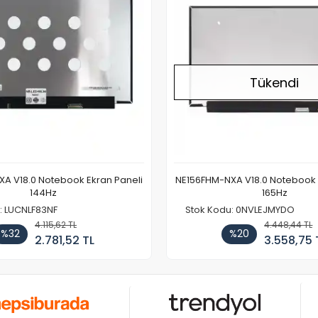
Tükendi
A V18.0 Notebook Ekran Paneli
NE156FHM-NXA V18.0 Notebook 
144Hz
165Hz
: LUCNLF83NF
Stok Kodu: 0NVLEJMYDO
4.115,62 TL
4.448,44 TL
%32
%20
2.781,52 TL
3.558,75 