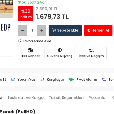
Stok: Stokta Var
2.390,91 TL
%30
1.679,73 TL
indirim
Sepete Ekle
Hemen Al
Favorilerime ekle
Hızlı Gönderi
Güvenli Alışveriş
İade ve Değişim
e Et
Yorum Yaz
Karşılaştır
Fiyat Alarmı
Tel
sı
Teslimat ve Kargo
Taksit Seçenekleri
Yorumlar
aneli (FullHD)