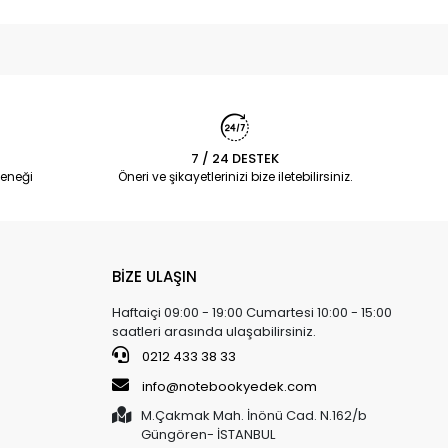
7 / 24 DESTEK
eneği
Öneri ve şikayetlerinizi bize iletebilirsiniz.
BİZE ULAŞIN
Haftaiçi 09:00 - 19:00 Cumartesi 10:00 - 15:00
saatleri arasında ulaşabilirsiniz.
0212 433 38 33
info@notebookyedek.com
M.Çakmak Mah. İnönü Cad. N.162/b
Güngören- İSTANBUL