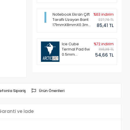
Notebook Ekran Çift
%63 indirim
Taraflı Uzayan Bant
227,76 TL
171mmX8mmX0.3mm
85,41 TL
(1 Set - 2 Adet)
Ice Cube
%72 indirim
Termal Pad 6w
198,38 TL
0.5mm
54,66 TL
50x50mm
efonla Sipariş
Ürün Önerileri
Garanti ve İade