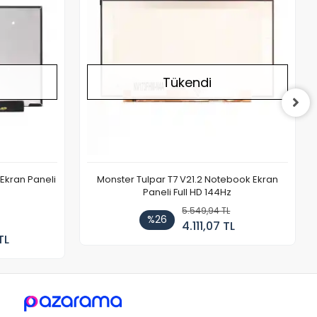
Tükendi
Ekran Paneli
Monster Tulpar T7 V21.2 Notebook Ekran
Paneli Full HD 144Hz
5.549,94 TL
%26
4.111,07 TL
TL