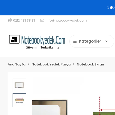
290
0212 433 38 33
info@notebookyedek.com
Kategoriler
Ana Sayfa
Notebook Yedek Parça
Notebook Ekran