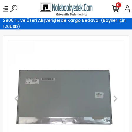
0
2900 TL ve Üzeri Alışverişlerde Kargo Bedava! (Bayiler için
120USD)