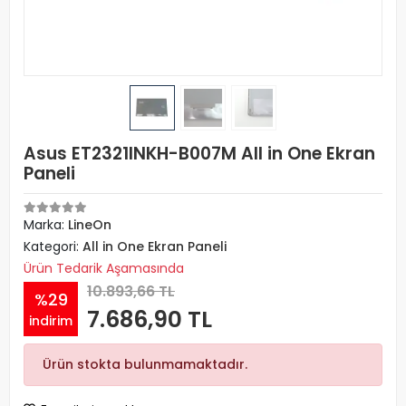
Asus ET2321INKH-B007M All in One Ekran
Paneli
Marka:
LineOn
Kategori:
All in One Ekran Paneli
Ürün Tedarik Aşamasında
10.893,66 TL
%29
7.686,90 TL
indirim
Ürün stokta bulunmamaktadır.