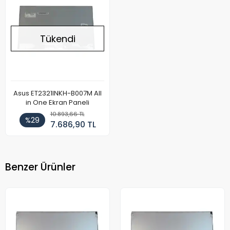
Tükendi
Asus ET2321INKH-B007M All
in One Ekran Paneli
10.893,66 TL
%29
7.686,90 TL
Benzer Ürünler