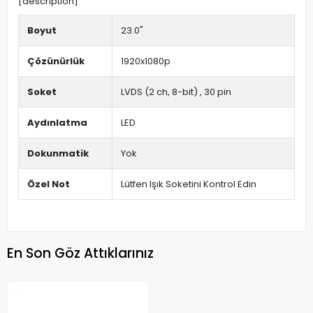
[description]
Boyut
23.0"
Çözünürlük
1920x1080p
Soket
LVDS (2 ch, 8-bit) , 30 pin
Aydınlatma
LED
Dokunmatik
Yok
Özel Not
Lütfen Işık Soketini Kontrol Edin
En Son Göz Attıklarınız