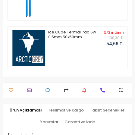
Ice Cube Termal Pad 6w
%72 indirim
0.5mm 50x50mm
198,38 TL
54,66 TL
Ürün Açıklaması
Teslimat ve Kargo
Taksit Seçenekleri
Yorumlar
Garanti ve İade