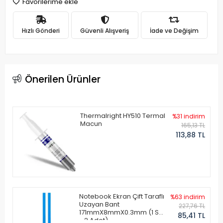
Favorilerime ekle
Hızlı Gönderi
Güvenli Alışveriş
İade ve Değişim
Önerilen Ürünler
Thermalright HY510 Termal
%31 indirim
Macun
165,13 TL
113,88 TL
Notebook Ekran Çift Taraflı
%63 indirim
Uzayan Bant
227,76 TL
171mmX8mmX0.3mm (1 Set
85,41 TL
- 2 Adet)