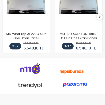
MSI Wind Top AE2211G All in
MSI PRO AC17 AC17-101TR-
One Ekran Paneli
X All in One Ekran Paneli
10.325,29 TL
10.325,29 TL
%37
%37
6.548,10 TL
6.548,10 TL