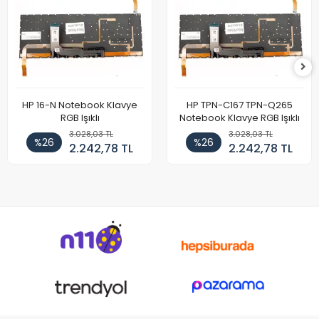
HP 16-N Notebook Klavye
HP TPN-C167 TPN-Q265
RGB Işıklı
Notebook Klavye RGB Işıklı
3.028,03 TL
3.028,03 TL
%26
%26
2.242,78 TL
2.242,78 TL