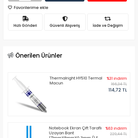
Favorilerime ekle
Hızlı Gönderi
Güvenli Alışveriş
İade ve Değişim
Önerilen Ürünler
Thermalright HY510 Termal
%31 indirim
Macun
166,34 TL
114,72 TL
Notebook Ekran Çift Taraflı
%63 indirim
Uzayan Bant
229,44 TL
171mmX8mmX0.3mm (1 Set