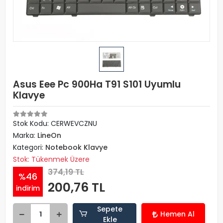
Asus Eee Pc 900Ha T91 S101 Uyumlu
Klavye
Stok Kodu: CERWEVCZNU
Marka:
LineOn
Kategori:
Notebook Klavye
Stok: Tükenmek Üzere
374,19 TL
%46
200,76 TL
indirim
Sepete
Hemen Al
Ekle