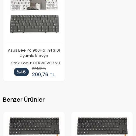
Asus Eee Pc 900Ha T91 S101
Uyumlu Klavye
Stok Kodu: CERWEVCZNU
374,19 TL
%46
200,76 TL
Benzer Ürünler