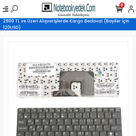
0
2900 TL ve Üzeri Alışverişlerde Kargo Bedava! (Bayiler için
120USD)