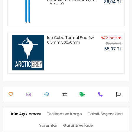
86,04 TL
- 2 Adet)
Ice Cube Termal Pad 6w
%72 indirim
0.5mm 50x50mm
199,84 TL
55,07 TL
Ürün Açıklaması
Teslimat ve Kargo
Taksit Seçenekleri
Yorumlar
Garanti ve İade