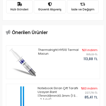
Hızlı Gönderi
Güvenli Alışveriş
İade ve Değişim
Önerilen Ürünler
Thermalright HY510 Termal
%31 indirim
Macun
165,13 TL
113,88 TL
Notebook Ekran Çift Taraflı
%63 indirim
Uzayan Bant
227,76 TL
171mmX8mmX0.3mm (1 Set
85,41 TL
- 2 Adet)