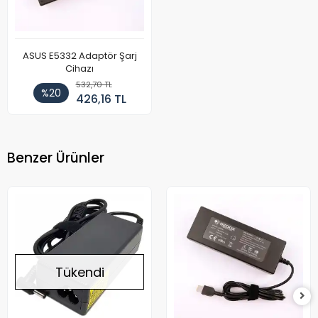
ASUS E5332 Adaptör Şarj
Cihazı
532,70 TL
%20
426,16 TL
Benzer Ürünler
Tükendi