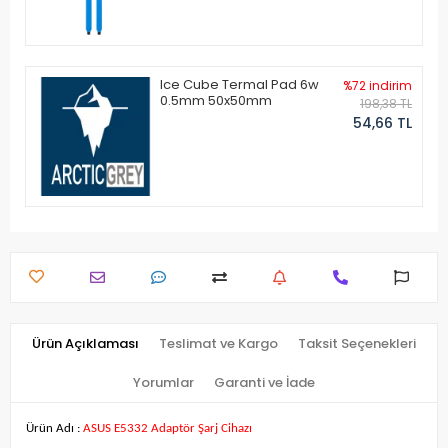
Ice Cube Termal Pad 6w
%72 indirim
0.5mm 50x50mm
198,38 TL
54,66 TL
Ürün Açıklaması
Teslimat ve Kargo
Taksit Seçenekleri
Yorumlar
Garanti ve İade
Ürün Adı :
ASUS E5332 Adaptör Şarj Cihazı