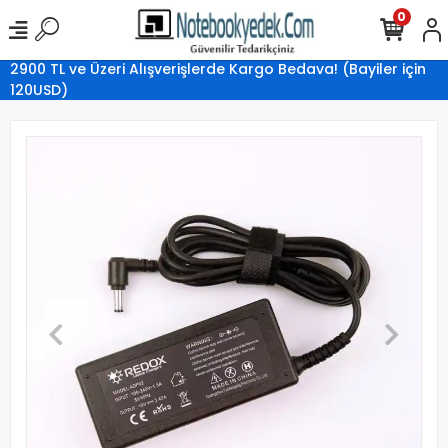
0
2900 TL ve Üzeri Alışverişlerde Kargo Bedava! (Bayiler için
120USD)