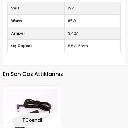
Volt
19V
Watt
65W
Amper
3.42A
Uç Ölçüsü
5.5x2.5mm
En Son Göz Attıklarınız
Tükendi