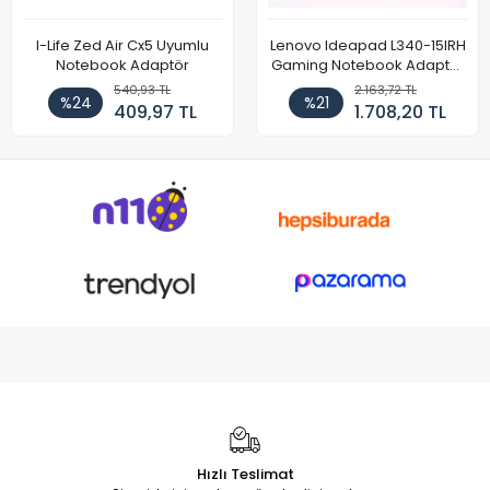
I-Life Zed Air Cx5 Uyumlu
Lenovo Ideapad L340-15IRH
Notebook Adaptör
Gaming Notebook Adaptör
Cihazı Şarj Aleti (150W)
540,93 TL
2.163,72 TL
%24
%21
409,97 TL
1.708,20 TL
Hızlı Teslimat