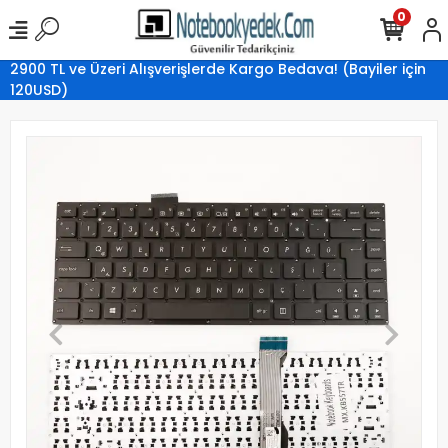
0
2900 TL ve Üzeri Alışverişlerde Kargo Bedava! (Bayiler için
120USD)