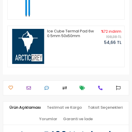
Ice Cube Termal Pad 6w
%72 indirim
0.5mm 50x50mm
198,38 TL
54,66 TL
Ürün Açıklaması
Teslimat ve Kargo
Taksit Seçenekleri
Yorumlar
Garanti ve İade