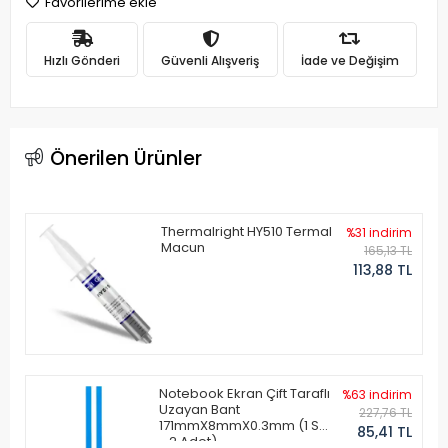
Favorilerime ekle
Hızlı Gönderi
Güvenli Alışveriş
İade ve Değişim
Önerilen Ürünler
Thermalright HY510 Termal
%31 indirim
Macun
165,13 TL
113,88 TL
Notebook Ekran Çift Taraflı
%63 indirim
Uzayan Bant
227,76 TL
171mmX8mmX0.3mm (1 Set
85,41 TL
- 2 Adet)