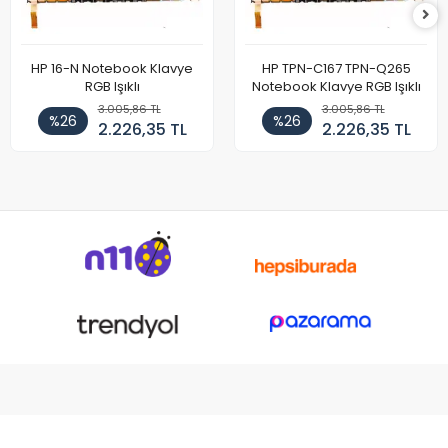
HP 16-N Notebook Klavye
HP TPN-C167 TPN-Q265
RGB Işıklı
Notebook Klavye RGB Işıklı
3.005,86 TL
3.005,86 TL
%26
%26
2.226,35 TL
2.226,35 TL