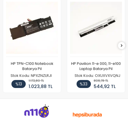
HP TPN-C100 Notebook
HP Pavilion 11-e 000, 11-e100
Batarya Pil
Laptop Batarya Pil
Stok Kodu: NPXZNZLRJI
Stok Kodu: OXUXVXVQNJ
1.172,80 TL
808,78 TL
%13
%33
1.023,88 TL
544,92 TL