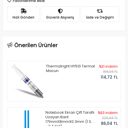
Favorilerime ekle
Hızlı Gönderi
Güvenli Alışveriş
İade ve Değişim
Önerilen Ürünler
Thermalright HY510 Termal
%31 indirim
Macun
166,34 TL
114,72 TL
Notebook Ekran Çift Taraflı
%63 indirim
Uzayan Bant
229,44 TL
171mmX8mmX0.3mm (1 Set
86,04 TL
- 2 Adet)