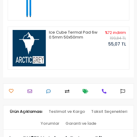
Ice Cube Termal Pad 6w
%72 indirim
0.5mm 50x50mm
199,84 TL
55,07 TL
Ürün Açıklaması
Teslimat ve Kargo
Taksit Seçenekleri
Yorumlar
Garanti ve İade