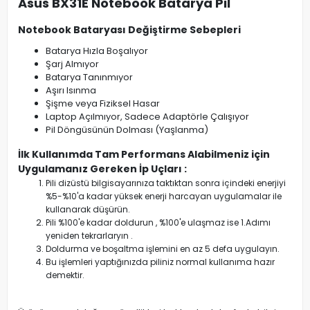
Asus BX31E Notebook Batarya Pil
Notebook Bataryası Değiştirme Sebepleri
Batarya Hızla Boşalıyor
Şarj Almıyor
Batarya Tanınmıyor
Aşırı Isınma
Şişme veya Fiziksel Hasar
Laptop Açılmıyor, Sadece Adaptörle Çalışıyor
Pil Döngüsünün Dolması (Yaşlanma)
İlk Kullanımda Tam Performans Alabilmeniz için
Uygulamanız Gereken İp Uçları :
Pili dizüstü bilgisayarınıza taktıktan sonra içindeki enerjiyi
%5-%10'a kadar yüksek enerji harcayan uygulamalar ile
kullanarak düşürün.
Pili %100'e kadar doldurun , %100'e ulaşmaz ise 1.Adımı
yeniden tekrarlaryın .
Doldurma ve boşaltma işlemini en az 5 defa uygulayın.
Bu işlemleri yaptığınızda piliniz normal kullanıma hazır
demektir.