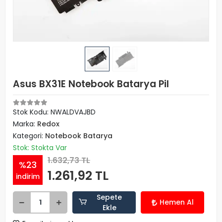
Asus BX31E Notebook Batarya Pil
Stok Kodu: NWALDVAJBD
Marka:
Redox
Kategori:
Notebook Batarya
Stok: Stokta Var
1.632,73 TL
%23
1.261,92 TL
indirim
Sepete
Hemen Al
Ekle