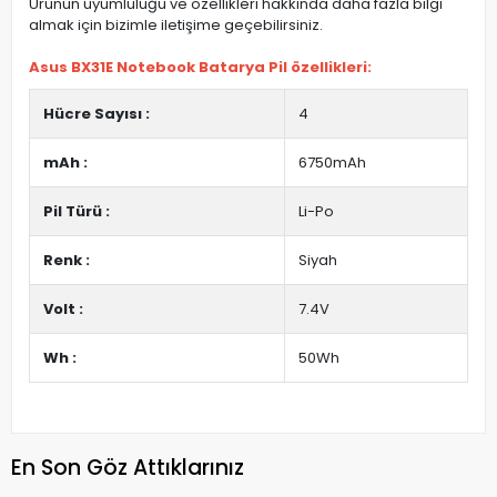
Ürünün uyumluluğu ve özellikleri hakkında daha fazla bilgi
almak için bizimle iletişime geçebilirsiniz.
Asus BX31E Notebook Batarya Pil özellikleri:
Hücre Sayısı :
4
mAh :
6750mAh
Pil Türü :
Li-Po
Renk :
Siyah
Volt :
7.4V
Wh :
50Wh
En Son Göz Attıklarınız