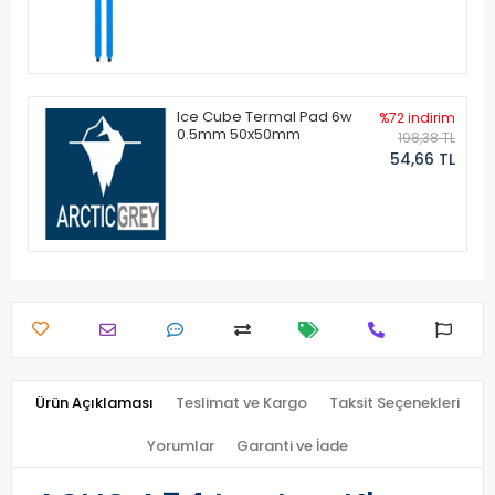
Ice Cube Termal Pad 6w
%72 indirim
0.5mm 50x50mm
198,38 TL
54,66 TL
Ürün Açıklaması
Teslimat ve Kargo
Taksit Seçenekleri
Yorumlar
Garanti ve İade