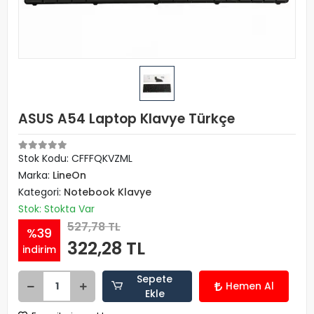
ASUS A54 Laptop Klavye Türkçe
Stok Kodu: CFFFQKVZML
Marka:
LineOn
Kategori:
Notebook Klavye
Stok: Stokta Var
527,78 TL
%39
322,28 TL
indirim
Sepete
Hemen Al
Ekle