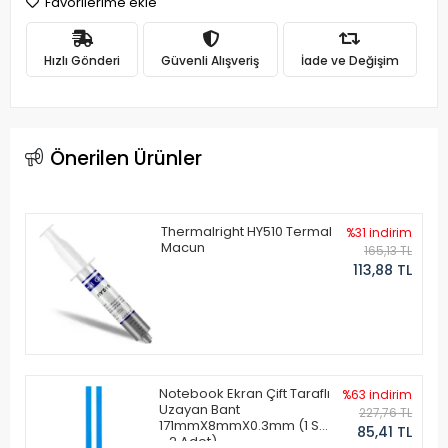
Favorilerime ekle
Hızlı Gönderi
Güvenli Alışveriş
İade ve Değişim
Önerilen Ürünler
Thermalright HY510 Termal
%31 indirim
Macun
165,13 TL
113,88 TL
Notebook Ekran Çift Taraflı
%63 indirim
Uzayan Bant
227,76 TL
171mmX8mmX0.3mm (1 Set
85,41 TL
- 2 Adet)