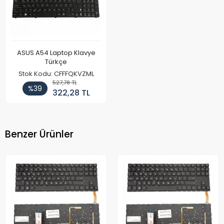
ASUS A54 Laptop Klavye
Türkçe
Stok Kodu: CFFFQKVZML
527,78 TL
%39
322,28 TL
Benzer Ürünler