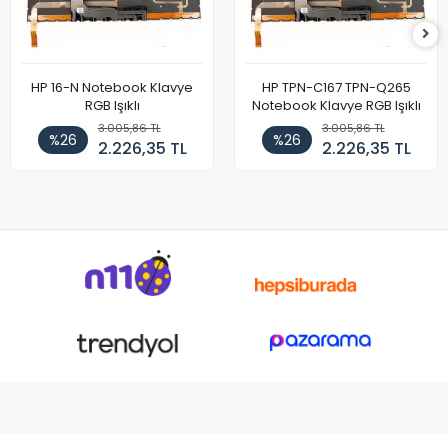
HP 16-N Notebook Klavye
HP TPN-C167 TPN-Q265
RGB Işıklı
Notebook Klavye RGB Işıklı
3.005,86 TL
3.005,86 TL
%26
%26
2.226,35 TL
2.226,35 TL