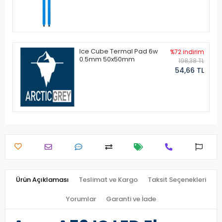
Ice Cube Termal Pad 6w
%72 indirim
0.5mm 50x50mm
198,38 TL
54,66 TL
Ürün Açıklaması
Teslimat ve Kargo
Taksit Seçenekleri
Yorumlar
Garanti ve İade