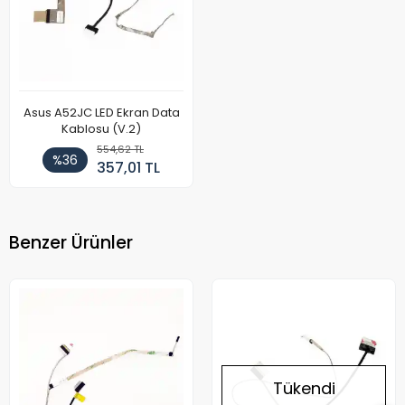
Asus A52JC LED Ekran Data
Kablosu (V.2)
554,62 TL
%36
357,01 TL
Benzer Ürünler
Tükendi