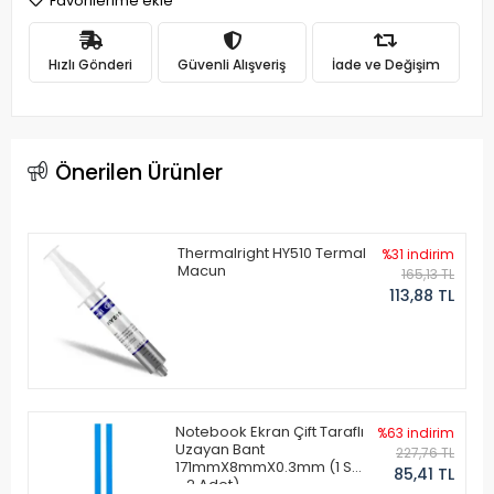
Favorilerime ekle
Hızlı Gönderi
Güvenli Alışveriş
İade ve Değişim
Önerilen Ürünler
Thermalright HY510 Termal
%31 indirim
Macun
165,13 TL
113,88 TL
Notebook Ekran Çift Taraflı
%63 indirim
Uzayan Bant
227,76 TL
171mmX8mmX0.3mm (1 Set
85,41 TL
- 2 Adet)