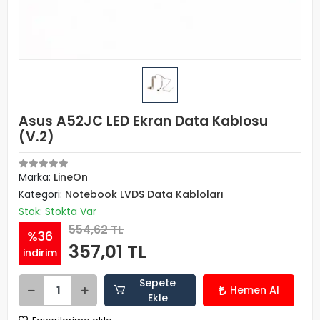
Asus A52JC LED Ekran Data Kablosu
(V.2)
Marka:
LineOn
Kategori:
Notebook LVDS Data Kabloları
Stok: Stokta Var
554,62 TL
%36
357,01 TL
indirim
Sepete
Hemen Al
Ekle