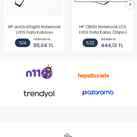
HP dc02c00qj00 Notebook
HP CBL50 Notebook LCD
LVDS Data Kablosu
LVDS Data Kablo (30pin)
1.061,93 TL
654,81 TL
%14
%32
911,04 TL
444,13 TL