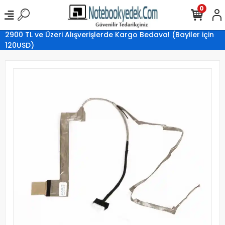
0
2900 TL ve Üzeri Alışverişlerde Kargo Bedava! (Bayiler için
120USD)