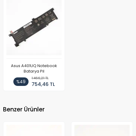
Asus A401UQ Notebook
Batarya Pil
1.466,21 TL
%49
754,46 TL
Benzer Ürünler