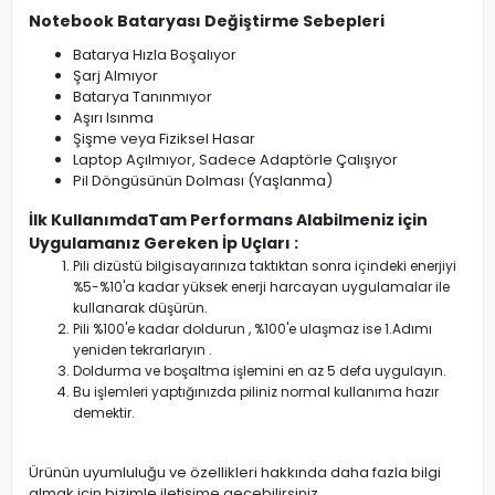
Notebook Bataryası Değiştirme Sebepleri
Batarya Hızla Boşalıyor
Şarj Almıyor
Batarya Tanınmıyor
Aşırı Isınma
Şişme veya Fiziksel Hasar
Laptop Açılmıyor, Sadece Adaptörle Çalışıyor
Pil Döngüsünün Dolması (Yaşlanma)
İlk KullanımdaTam Performans Alabilmeniz için
Uygulamanız Gereken İp Uçları :
Pili dizüstü bilgisayarınıza taktıktan sonra içindeki enerjiyi
%5-%10'a kadar yüksek enerji harcayan uygulamalar ile
kullanarak düşürün.
Pili %100'e kadar doldurun , %100'e ulaşmaz ise 1.Adımı
yeniden tekrarlaryın .
Doldurma ve boşaltma işlemini en az 5 defa uygulayın.
Bu işlemleri yaptığınızda piliniz normal kullanıma hazır
demektir.
Ürünün uyumluluğu ve özellikleri hakkında daha fazla bilgi
almak için bizimle iletişime geçebilirsiniz.