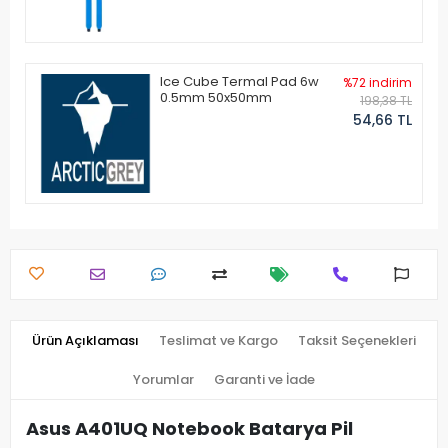
Ice Cube Termal Pad 6w
%72 indirim
0.5mm 50x50mm
198,38 TL
54,66 TL
Ürün Açıklaması
Teslimat ve Kargo
Taksit Seçenekleri
Yorumlar
Garanti ve İade
Asus A401UQ Notebook Batarya Pil