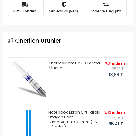
Hızlı Gönderi
Güvenli Alışveriş
İade ve Değişim
Önerilen Ürünler
Thermalright HY510 Termal
%31 indirim
Macun
165,13 TL
113,88 TL
Notebook Ekran Çift Taraflı
%63 indirim
Uzayan Bant
227,76 TL
171mmX8mmX0.3mm (1 Set
85,41 TL
- 2 Adet)