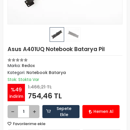
Asus A401UQ Notebook Batarya Pil
Marka:
Redox
Kategori:
Notebook Batarya
Stok: Stokta Var
1.466,21 TL
%49
754,46 TL
indirim
Sepete
Hemen Al
Ekle
Favorilerime ekle