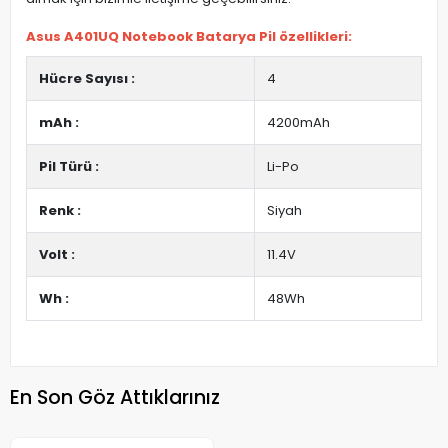
Asus A401UQ Notebook Batarya Pil özellikleri:
Hücre Sayısı :
4
mAh :
4200mAh
Pil Türü :
Li-Po
Renk :
Siyah
Volt :
11.4V
Wh :
48Wh
En Son Göz Attıklarınız