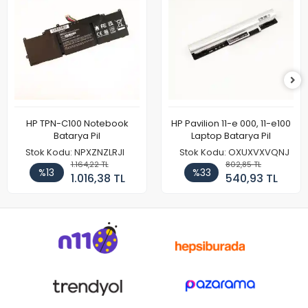
HP TPN-C100 Notebook
HP Pavilion 11-e 000, 11-e100
Batarya Pil
Laptop Batarya Pil
Stok Kodu: NPXZNZLRJI
Stok Kodu: OXUXVXVQNJ
1.164,22 TL
802,85 TL
%13
%33
1.016,38 TL
540,93 TL