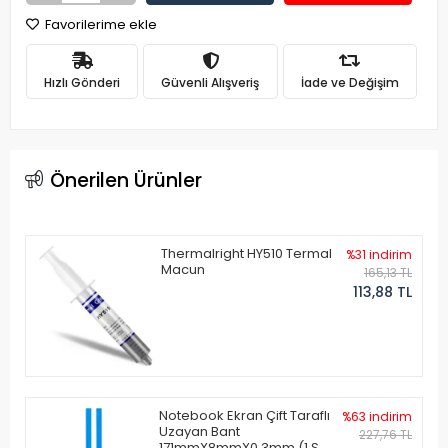
Favorilerime ekle
Hızlı Gönderi
Güvenli Alışveriş
İade ve Değişim
Önerilen Ürünler
Thermalright HY510 Termal
%31 indirim
Macun
165,13 TL
113,88 TL
Notebook Ekran Çift Taraflı
%63 indirim
Uzayan Bant
227,76 TL
171mmX8mmX0.3mm (1 Set