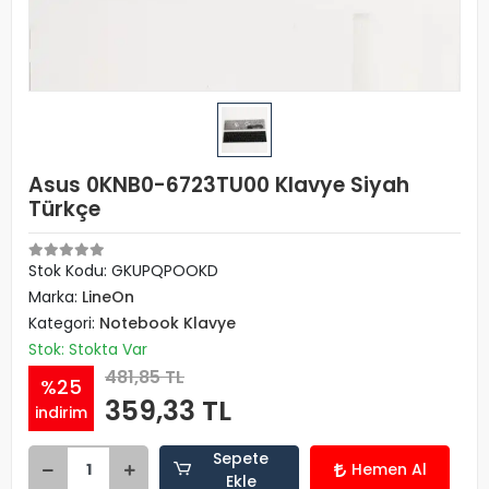
Asus 0KNB0-6723TU00 Klavye Siyah
Türkçe
Stok Kodu: GKUPQPOOKD
Marka:
LineOn
Kategori:
Notebook Klavye
Stok: Stokta Var
481,85 TL
%25
359,33 TL
indirim
Sepete
Hemen Al
Ekle