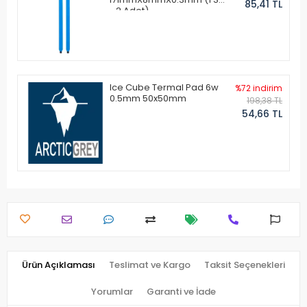
85,41 TL
- 2 Adet)
Ice Cube Termal Pad 6w
%72 indirim
0.5mm 50x50mm
198,38 TL
54,66 TL
Ürün Açıklaması
Teslimat ve Kargo
Taksit Seçenekleri
Yorumlar
Garanti ve İade