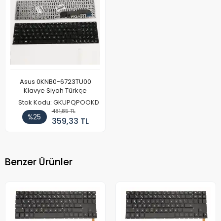
Asus 0KNB0-6723TU00
Klavye Siyah Türkçe
Stok Kodu: GKUPQPOOKD
481,85 TL
%25
359,33 TL
Benzer Ürünler