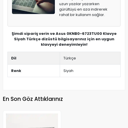
uzun yazılar yazarken
gürültüyü en aza indirerek
rahat bir kullanım sağlar.
Şimdi sipariş verin ve Asus 0KNB0-6723TU00 Klavye
Siyah Türkçe dizüstü bilgisayarınız için en uygun
klavyeyi deneyimleyin!
Dil
Türkçe
Renk
Siyah
En Son Göz Attıklarınız