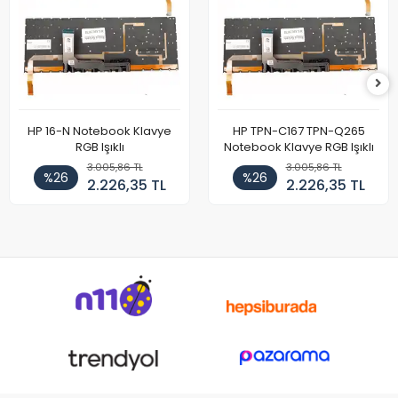
HP 16-N Notebook Klavye
HP TPN-C167 TPN-Q265
RGB Işıklı
Notebook Klavye RGB Işıklı
3.005,86 TL
3.005,86 TL
%26
%26
2.226,35 TL
2.226,35 TL