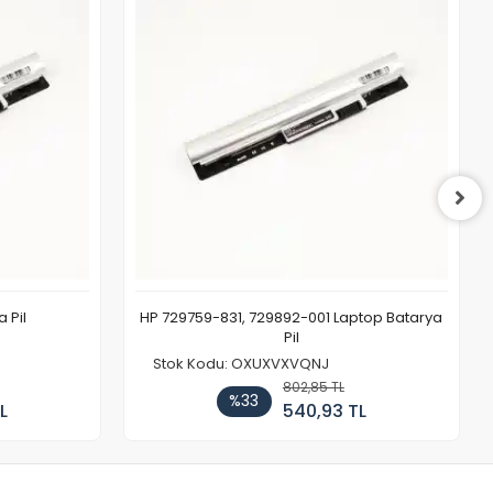
 Pil
HP 729759-831, 729892-001 Laptop Batarya
Pil
Stok Kodu: OXUXVXVQNJ
802,85 TL
%33
L
540,93 TL