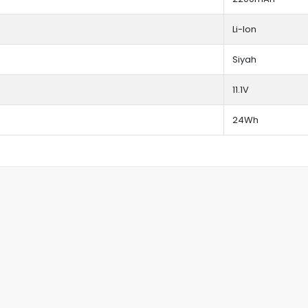
Li-Ion
Siyah
11.1V
24Wh