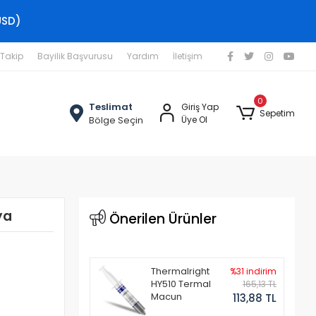
USD)
 Takip
Bayilik Başvurusu
Yardım
İletişim
0
Teslimat
Giriş Yap
Sepetim
Bölge Seçin
Üye Ol
ya
Önerilen Ürünler
Thermalright
%31 indirim
HY510 Termal
165,13 TL
Macun
113,88 TL