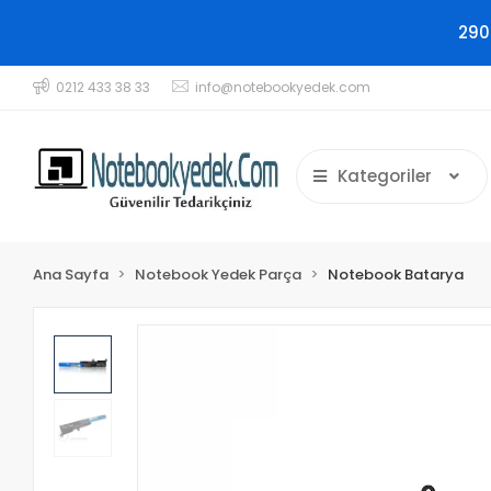
290
0212 433 38 33
info@notebookyedek.com
Kategoriler
Ana Sayfa
Notebook Yedek Parça
Notebook Batarya