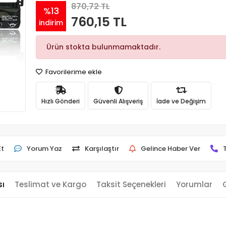
870,72 TL
%13
760,15 TL
indirim
Ürün stokta bulunmamaktadır.
Favorilerime ekle
Hızlı Gönderi
Güvenli Alışveriş
İade ve Değişim
Et
Yorum Yaz
Karşılaştır
Gelince Haber Ver
sı
Teslimat ve Kargo
Taksit Seçenekleri
Yorumlar