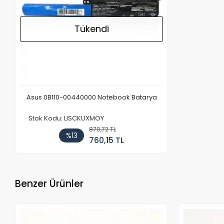
Tükendi
Asus 0B110-00440000 Notebook Batarya
Stok Kodu: LISCKUXMOY
870,72 TL
%13
760,15 TL
Benzer Ürünler