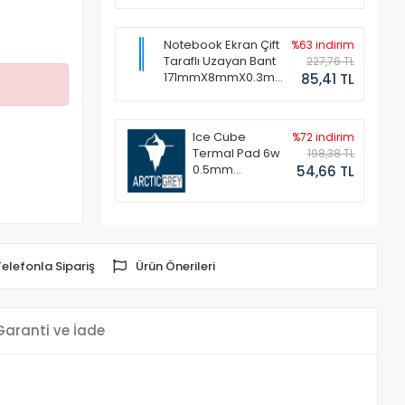
Notebook Ekran Çift
%63 indirim
Taraflı Uzayan Bant
227,76 TL
171mmX8mmX0.3mm
85,41 TL
(1 Set - 2 Adet)
Ice Cube
%72 indirim
Termal Pad 6w
198,38 TL
0.5mm
54,66 TL
50x50mm
Telefonla Sipariş
Ürün Önerileri
Garanti ve İade