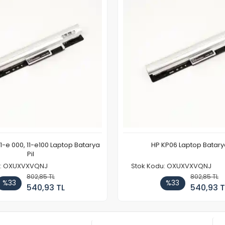
11-e 000, 11-e100 Laptop Batarya
HP KP06 Laptop Batarya
Pil
u: OXUXVXVQNJ
Stok Kodu: OXUXVXVQNJ
802,85 TL
802,85 TL
%33
%33
540,93 TL
540,93 T