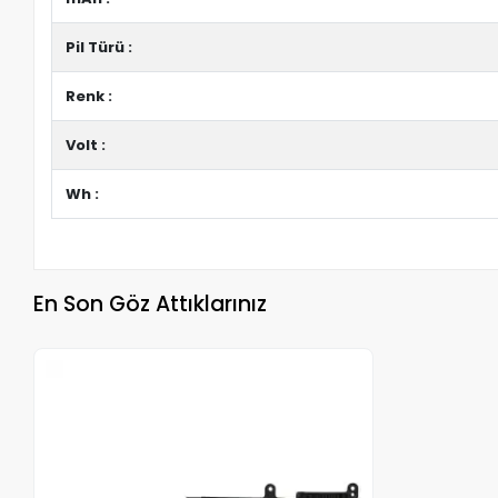
Pil Türü :
Renk :
Volt :
Wh :
En Son Göz Attıklarınız
Stokta Yok