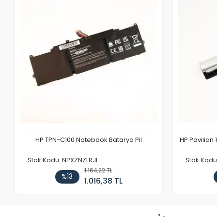
HP TPN-C100 Notebook Batarya Pil
HP Pavilion 
Stok Kodu: NPXZNZLRJI
Stok Kod
1.164,22 TL
%13
1.016,38 TL