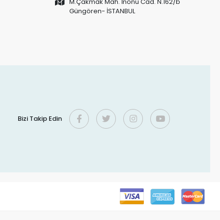
M.Çakmak Mah. İnönü Cad. N.162/b
Güngören- İSTANBUL
Bizi Takip Edin