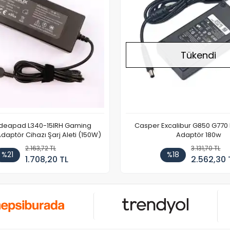
Tükendi
Ideapad L340-15IRH Gaming
Casper Excalibur G850 G770
aptör Cihazı Şarj Aleti (150W)
Adaptör 180w
2.163,72 TL
3.131,70 TL
%21
%18
1.708,20 TL
2.562,30 