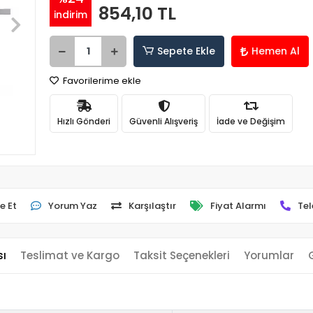
854,10 TL
indirim
Sepete Ekle
Hemen Al
Favorilerime ekle
Hızlı Gönderi
Güvenli Alışveriş
İade ve Değişim
e Et
Yorum Yaz
Karşılaştır
Fiyat Alarmı
Tel
sı
Teslimat ve Kargo
Taksit Seçenekleri
Yorumlar