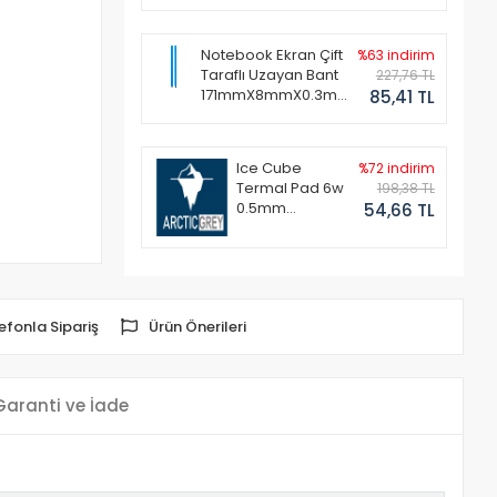
Notebook Ekran Çift
%63 indirim
Taraflı Uzayan Bant
227,76 TL
171mmX8mmX0.3mm
85,41 TL
(1 Set - 2 Adet)
Ice Cube
%72 indirim
Termal Pad 6w
198,38 TL
0.5mm
54,66 TL
50x50mm
efonla Sipariş
Ürün Önerileri
Garanti ve İade