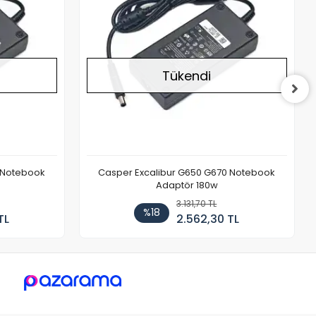
Tükendi
 Notebook
Casper Excalibur G650 G670 Notebook
Adaptör 180w
3.131,70 TL
%18
TL
2.562,30 TL