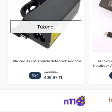
Tükendi
I-Life Zed Air Cx5 Uyumlu Notebook Adaptör
Lenovo 
Notebook Ad
540,93 TL
%24
409,97 TL