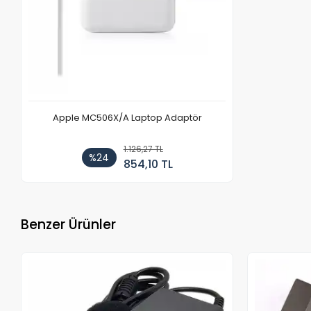
Apple MC506X/A Laptop Adaptör
1.126,27 TL
%24
854,10 TL
Benzer Ürünler
Stokta Yok