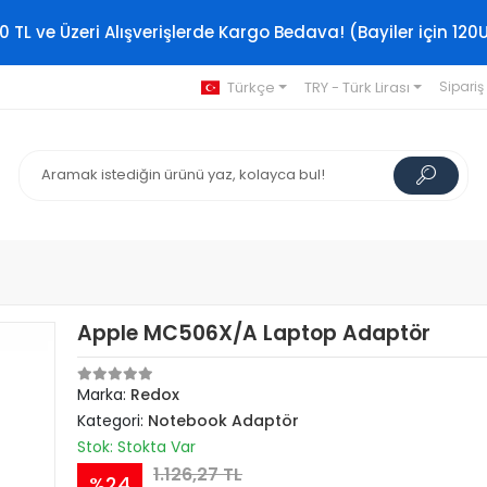
0 TL ve Üzeri Alışverişlerde Kargo Bedava! (Bayiler için 120
Türkçe
TRY - Türk Lirası
Sipariş
Apple MC506X/A Laptop Adaptör
Marka:
Redox
Kategori:
Notebook Adaptör
Stok: Stokta Var
1.126,27 TL
%24