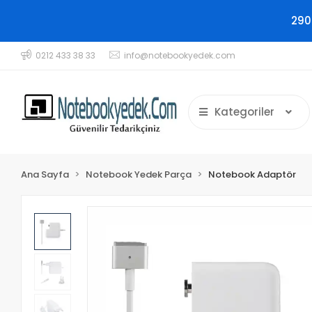
290
0212 433 38 33
info@notebookyedek.com
Kategoriler
Ana Sayfa
Notebook Yedek Parça
Notebook Adaptör