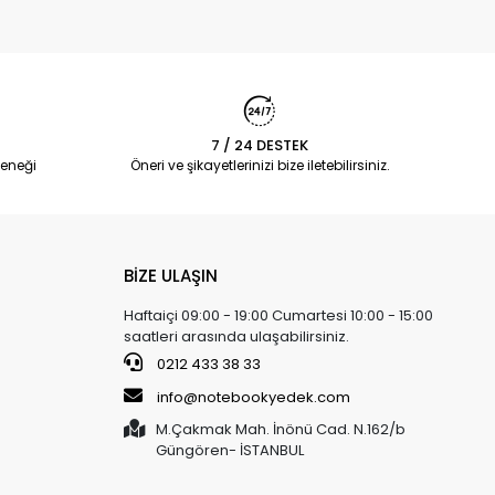
7 / 24 DESTEK
eneği
Öneri ve şikayetlerinizi bize iletebilirsiniz.
BİZE ULAŞIN
Haftaiçi 09:00 - 19:00 Cumartesi 10:00 - 15:00
saatleri arasında ulaşabilirsiniz.
0212 433 38 33
info@notebookyedek.com
M.Çakmak Mah. İnönü Cad. N.162/b
Güngören- İSTANBUL