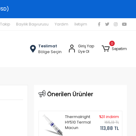
USD)
 Takip
Bayilik Başvurusu
Yardım
İletişim
0
Teslimat
Giriş Yap
Sepetim
Bölge Seçin
Üye Ol
Önerilen Ürünler
Thermalright
%31 indirim
HY510 Termal
165,13 TL
Macun
113,88 TL