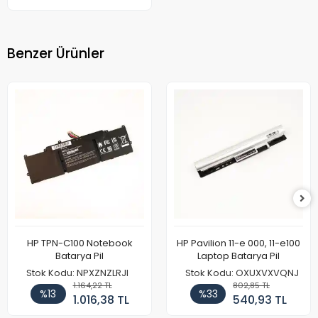
Benzer Ürünler
HP TPN-C100 Notebook
HP Pavilion 11-e 000, 11-e100
Batarya Pil
Laptop Batarya Pil
Stok Kodu: NPXZNZLRJI
Stok Kodu: OXUXVXVQNJ
1.164,22 TL
802,85 TL
%13
%33
1.016,38 TL
540,93 TL