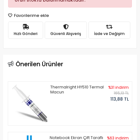
Ürün stokta bulunmamaktadır.
Favorilerime ekle
Hızlı Gönderi
Güvenli Alışveriş
İade ve Değişim
Önerilen Ürünler
Thermalright HY510 Termal
%31 indirim
Macun
165,13 TL
113,88 TL
Notebook Ekran Çift Taraflı
%63 indirim