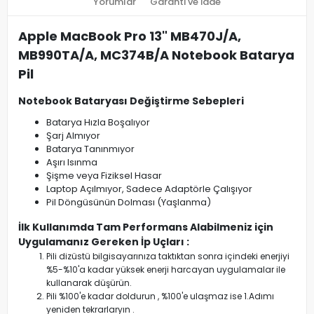
Yorumlar
Garanti ve İade
Apple MacBook Pro 13" MB470J/A,
MB990TA/A, MC374B/A Notebook Batarya
Pil
Notebook Bataryası Değiştirme Sebepleri
Batarya Hızla Boşalıyor
Şarj Almıyor
Batarya Tanınmıyor
Aşırı Isınma
Şişme veya Fiziksel Hasar
Laptop Açılmıyor, Sadece Adaptörle Çalışıyor
Pil Döngüsünün Dolması (Yaşlanma)
İlk Kullanımda Tam Performans Alabilmeniz için
Uygulamanız Gereken İp Uçları :
Pili dizüstü bilgisayarınıza taktıktan sonra içindeki enerjiyi
%5-%10'a kadar yüksek enerji harcayan uygulamalar ile
kullanarak düşürün.
Pili %100'e kadar doldurun , %100'e ulaşmaz ise 1.Adımı
yeniden tekrarlaryın .