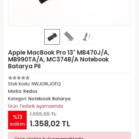
Apple MacBook Pro 13" MB470J/A,
MB990TA/A, MC374B/A Notebook
Batarya Pil
Stok Kodu: NWJORLJOFQ
Marka:
Redox
Kategori:
Notebook Batarya
Ürün Tedarik Aşamasında
1.555,55 TL
%13
1.358,02 TL
indirim