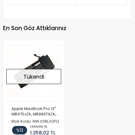
En Son Göz Attıklarınız
Tükendi
Apple MacBook Pro 13"
MB470J/A, MB990TA/A,
MC374B/A Notebook
Stok Kodu: NWJORLJOFQ
Batarya Pil
1.555,55 TL
%13
1.358,02 TL