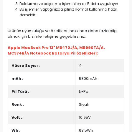
Doldurma ve boşaltma işlemini en az 5 defa uygulayın.
Bu işlemleri yaptığınızda piliniz normal kullanıma hazır
demektir.
Ürünün uyumluluğu ve özellikleri hakkında daha fazla bilgi
almak için bizimle iletişime geçebilirsiniz.
Apple MacBook Pro 13" MB470J/A, MB990TA/A,
MC374B/A Notebook Batarya Pil özellikleri:
Hücre Sayısı :
4
mAh :
5800mAh
Pil Türü :
Li-Po
Renk :
Siyah
Volt :
10.95V
Wh :
63.5Wh