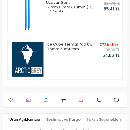
Uzayan Bant
227,76 TL
171mmX8mmX0.3mm (1 Set
85,41 TL
- 2 Adet)
Ice Cube Termal Pad 6w
%72 indirim
0.5mm 50x50mm
198,38 TL
54,66 TL
Ürün Açıklaması
Teslimat ve Kargo
Taksit Seçenekleri