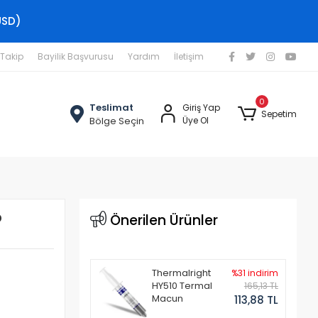
USD)
 Takip
Bayilik Başvurusu
Yardım
İletişim
0
Teslimat
Giriş Yap
Sepetim
Bölge Seçin
Üye Ol
p
Önerilen Ürünler
Thermalright
%31 indirim
HY510 Termal
165,13 TL
Macun
113,88 TL