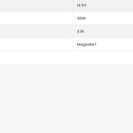
14.5V
45W
3.1A
Magsafe 1