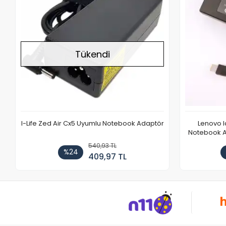
Tükendi
I-Life Zed Air Cx5 Uyumlu Notebook Adaptör
Lenovo 
Notebook Ad
540,93 TL
%24
409,97 TL