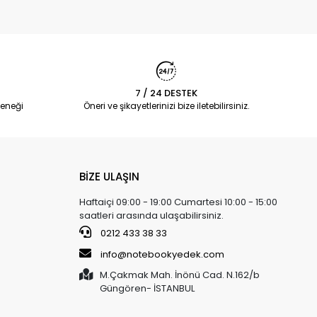
7 / 24 DESTEK
eneği
Öneri ve şikayetlerinizi bize iletebilirsiniz.
BİZE ULAŞIN
Haftaiçi 09:00 - 19:00 Cumartesi 10:00 - 15:00
saatleri arasında ulaşabilirsiniz.
0212 433 38 33
info@notebookyedek.com
M.Çakmak Mah. İnönü Cad. N.162/b
Güngören- İSTANBUL