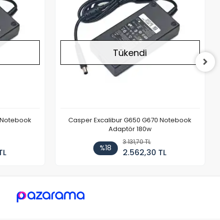
Tükendi
 Notebook
Casper Excalibur G650 G670 Notebook
Adaptör 180w
3.131,70 TL
%18
TL
2.562,30 TL