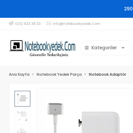
290
0212 433 38 33
info@notebookyedek.com
Kategoriler
Ana Sayfa
Notebook Yedek Parça
Notebook Adaptör