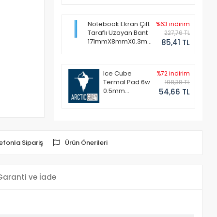
Notebook Ekran Çift
%63 indirim
Taraflı Uzayan Bant
227,76 TL
171mmX8mmX0.3mm
85,41 TL
(1 Set - 2 Adet)
Ice Cube
%72 indirim
Termal Pad 6w
198,38 TL
0.5mm
54,66 TL
50x50mm
efonla Sipariş
Ürün Önerileri
Garanti ve İade