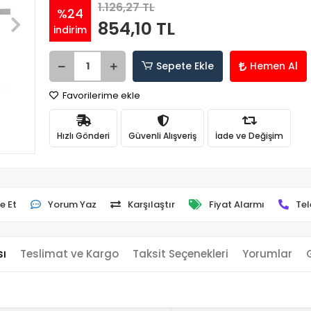
1.126,27 TL
%24
854,10 TL
indirim
Sepete Ekle
Hemen Al
Favorilerime ekle
Hızlı Gönderi
Güvenli Alışveriş
İade ve Değişim
e Et
Yorum Yaz
Karşılaştır
Fiyat Alarmı
Tel
sı
Teslimat ve Kargo
Taksit Seçenekleri
Yorumlar