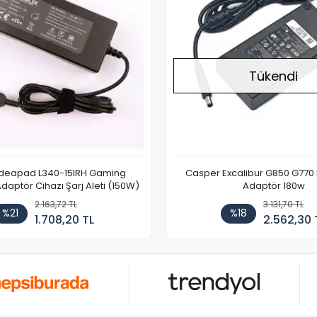
Tükendi
Ideapad L340-15IRH Gaming
Casper Excalibur G850 G770
aptör Cihazı Şarj Aleti (150W)
Adaptör 180w
2.163,72 TL
3.131,70 TL
%21
%18
1.708,20 TL
2.562,30 