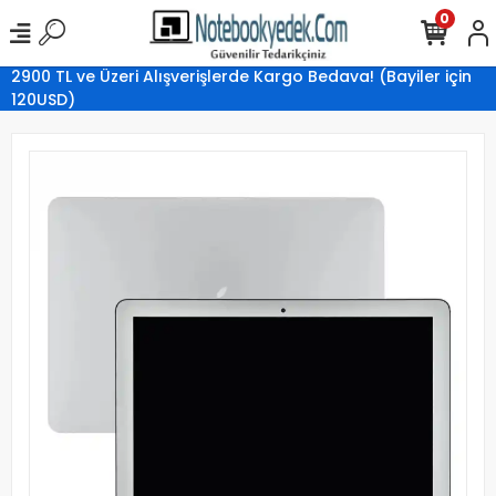
0
2900 TL ve Üzeri Alışverişlerde Kargo Bedava! (Bayiler için
120USD)