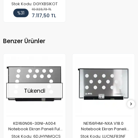
6 Pin Kamera
Stok Kodu: DGYXBSIKOT
10.323,73 TL
%31
7.117,50 TL
Benzer Ürünler
Tükendi
KD160N06-30NI-A004
NE156FHM-NXA V18.0
Notebook Ekran Paneli Full
Notebook Ekran Paneli
HD
144Hz
Stok Kodu: 6DJHYNMQCS
Stok Kodu: LUCNLF83NF