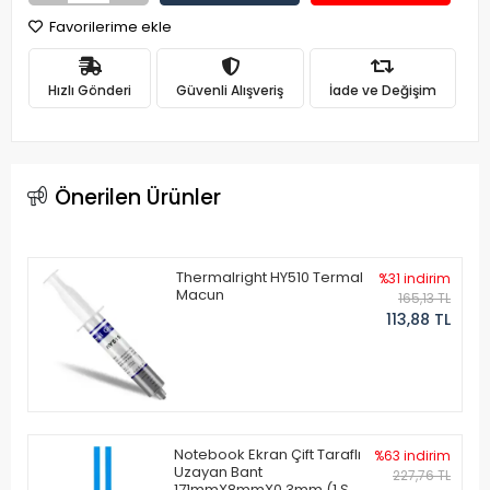
Favorilerime ekle
Hızlı Gönderi
Güvenli Alışveriş
İade ve Değişim
Önerilen Ürünler
Thermalright HY510 Termal
%31 indirim
Macun
165,13 TL
113,88 TL
Notebook Ekran Çift Taraflı
%63 indirim
Uzayan Bant
227,76 TL
171mmX8mmX0.3mm (1 Set