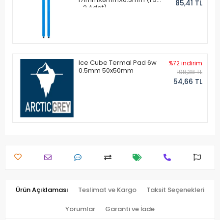
85,41 TL
- 2 Adet)
Ice Cube Termal Pad 6w
%72 indirim
0.5mm 50x50mm
198,38 TL
54,66 TL
Ürün Açıklaması
Teslimat ve Kargo
Taksit Seçenekleri
Yorumlar
Garanti ve İade