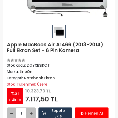
Apple MacBook Air A1466 (2013-2014)
Full Ekran Set - 6 Pin Kamera
Stok Kodu: DGYXBSIKOT
Marka:
LineOn
Kategori:
Notebook Ekran
Stok: Tükenmek Üzere
10.323,73 TL
%31
7.117,50 TL
indirim
Sepete
Hemen Al
Ekle