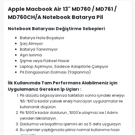
Apple Macbook Air 13" MD760 / MD761 /
MD760CH/A Notebook Batarya Pil
Notebook Bataryası Değiştirme Sebepleri
Batarya Hızla Boşalıyor
Şarj Almıyor
Batarya Tanınmıyor
Aşırı Isınma
Şişme veya Fiziksel Hasar
Laptop Açılmıyor, Sadece Adaptörle Çalışıyor
Pil Döngüsünün Dolması (Yaşlanma)
İlk Kullanımda Tam Performans Alabilmeniz için
Uygulamanız Gereken İp Uçları :
Pili dizüstü bilgisayarınıza taktıktan sonra içindeki enerjiyi
%5-%10'a kadar yüksek enerji harcayan uygulamalar ile
kullanarak düşürün.
Pili %100'e kadar doldurun , %100'e ulaşmaz ise 1.Adımı
yeniden tekrarlaryın .
Doldurma ve boşaltma işlemini en az 5 defa uygulayın.
Bu işlemleri yaptığınızda piliniz normal kullanıma hazır