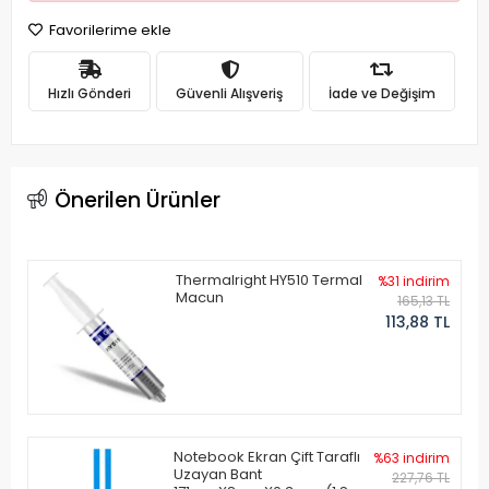
Favorilerime ekle
Hızlı Gönderi
Güvenli Alışveriş
İade ve Değişim
Önerilen Ürünler
Thermalright HY510 Termal
%31 indirim
Macun
165,13 TL
113,88 TL
Notebook Ekran Çift Taraflı
%63 indirim
Uzayan Bant
227,76 TL