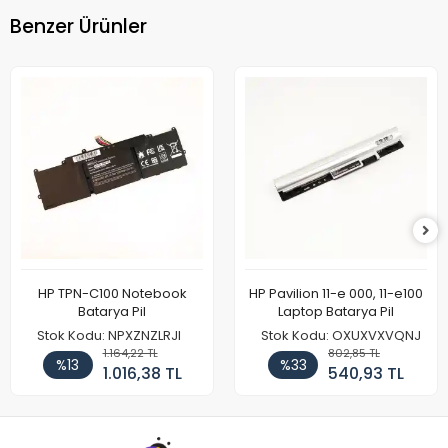
Benzer Ürünler
HP TPN-C100 Notebook
HP Pavilion 11-e 000, 11-e100
Batarya Pil
Laptop Batarya Pil
Stok Kodu: NPXZNZLRJI
Stok Kodu: OXUXVXVQNJ
1.164,22 TL
802,85 TL
%13
%33
1.016,38 TL
540,93 TL