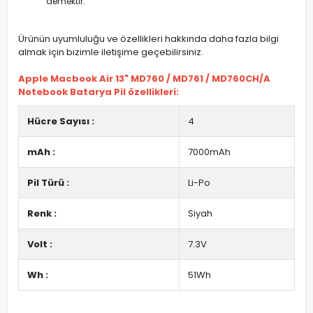
demektir.
Ürünün uyumluluğu ve özellikleri hakkında daha fazla bilgi
almak için bizimle iletişime geçebilirsiniz.
Apple Macbook Air 13" MD760 / MD761 / MD760CH/A
Notebook Batarya Pil özellikleri:
Hücre Sayısı :
4
mAh :
7000mAh
Pil Türü :
Li-Po
Renk :
Siyah
Volt :
7.3V
Wh :
51Wh