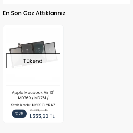
En Son Göz Attıklarınız
Tükendi
Apple Macbook Air 13"
MD760 / MD761 /
MD760CH/A Notebook
Stok Kodu: NYKSCLYRAZ
Batarya Pil
2.099,95 TL
%26
1.555,60 TL