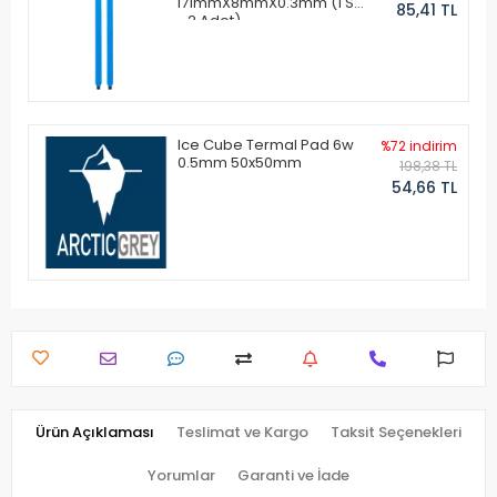
171mmX8mmX0.3mm (1 Set
85,41 TL
- 2 Adet)
Ice Cube Termal Pad 6w
%72 indirim
0.5mm 50x50mm
198,38 TL
54,66 TL
Ürün Açıklaması
Teslimat ve Kargo
Taksit Seçenekleri
Yorumlar
Garanti ve İade