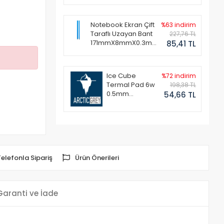
Notebook Ekran Çift
%63 indirim
Taraflı Uzayan Bant
227,76 TL
171mmX8mmX0.3mm
85,41 TL
(1 Set - 2 Adet)
Ice Cube
%72 indirim
Termal Pad 6w
198,38 TL
0.5mm
54,66 TL
50x50mm
Telefonla Sipariş
Ürün Önerileri
Garanti ve İade