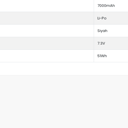
7000mAh
Li-Po
Siyah
7.3V
51Wh