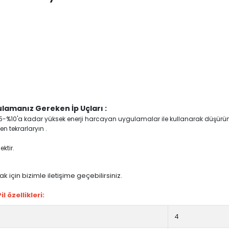
lamanız Gereken İp Uçları :
yi %5-%10'a kadar yüksek enerji harcayan uygulamalar ile kullanarak düşürü
n tekrarlaryın .
ktir.
 için bizimle iletişime geçebilirsiniz.
 özellikleri:
4