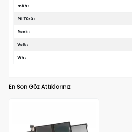
mAh :
Pil Türü :
Renk :
Volt :
Wh :
En Son Göz Attıklarınız
Stokta Yok