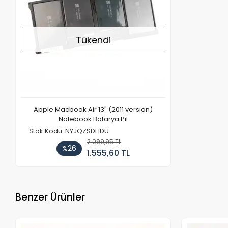
Tükendi
Apple Macbook Air 13" (2011 version)
Notebook Batarya Pil
Stok Kodu: NYJQZSDHDU
2.099,95 TL
%26
1.555,60 TL
Benzer Ürünler