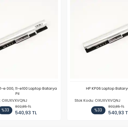
11-e 000, 11-e100 Laptop Batarya
HP KP06 Laptop Batarya
Pil
u: OXUXVXVQNJ
Stok Kodu: OXUXVXVQNJ
802,85 TL
802,85 TL
%33
%33
540,93 TL
540,93 T