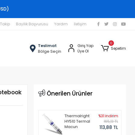
USD)
 Takip
Bayilik Başvurusu
Yardım
İletişim
0
Teslimat
Giriş Yap
Sepetim
Bölge Seçin
Üye Ol
Notebook
Önerilen Ürünler
Thermalright
%31 indirim
HY510 Termal
165,13 TL
Macun
113,88 TL