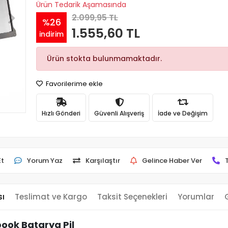
Ürün Tedarik Aşamasında
2.099,95 TL
%26
1.555,60 TL
indirim
Ürün stokta bulunmamaktadır.
Favorilerime ekle
Hızlı Gönderi
Güvenli Alışveriş
İade ve Değişim
Et
Yorum Yaz
Karşılaştır
Gelince Haber Ver
sı
Teslimat ve Kargo
Taksit Seçenekleri
Yorumlar
book Batarya Pil