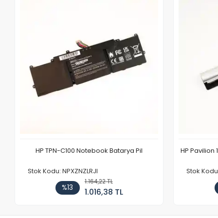
HP TPN-C100 Notebook Batarya Pil
HP Pavilion 
Stok Kodu: NPXZNZLRJI
Stok Kod
1.164,22 TL
%13
1.016,38 TL