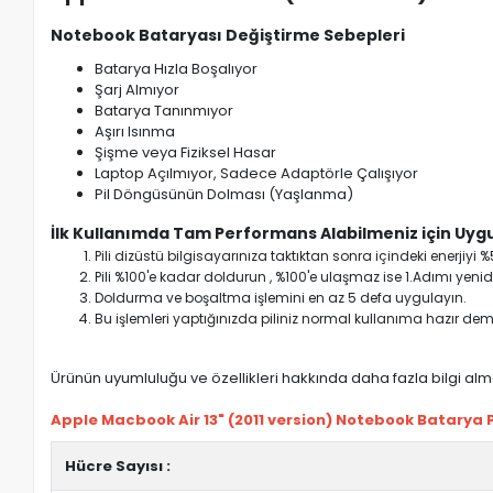
Notebook Bataryası Değiştirme Sebepleri
Batarya Hızla Boşalıyor
Şarj Almıyor
Batarya Tanınmıyor
Aşırı Isınma
Şişme veya Fiziksel Hasar
Laptop Açılmıyor, Sadece Adaptörle Çalışıyor
Pil Döngüsünün Dolması (Yaşlanma)
İlk Kullanımda Tam Performans Alabilmeniz için Uygu
Pili dizüstü bilgisayarınıza taktıktan sonra içindeki enerji
Pili %100'e kadar doldurun , %100'e ulaşmaz ise 1.Adımı yenide
Doldurma ve boşaltma işlemini en az 5 defa uygulayın.
Bu işlemleri yaptığınızda piliniz normal kullanıma hazır deme
Ürünün uyumluluğu ve özellikleri hakkında daha fazla bilgi almak
Apple Macbook Air 13" (2011 version) Notebook Batarya Pil
Hücre Sayısı :