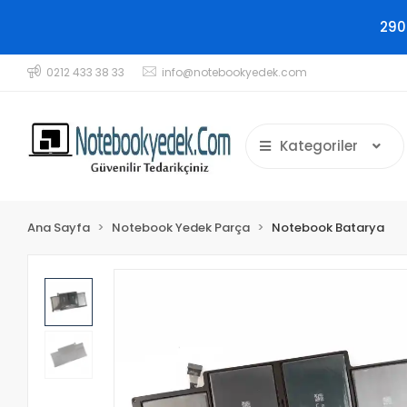
290
0212 433 38 33
info@notebookyedek.com
Kategoriler
Ana Sayfa
Notebook Yedek Parça
Notebook Batarya