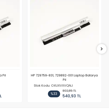
 Pil
HP 729759-831, 729892-001 Laptop Batarya
Pil
Stok Kodu: OXUXVXVQNJ
802,85 TL
%33
L
540,93 TL