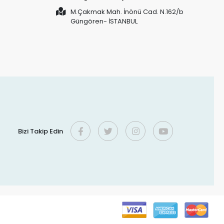
M.Çakmak Mah. İnönü Cad. N.162/b
Güngören- İSTANBUL
Bizi Takip Edin