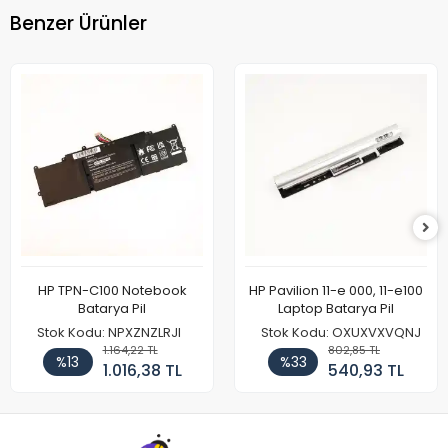
Benzer Ürünler
HP TPN-C100 Notebook
HP Pavilion 11-e 000, 11-e100
Batarya Pil
Laptop Batarya Pil
Stok Kodu: NPXZNZLRJI
Stok Kodu: OXUXVXVQNJ
1.164,22 TL
802,85 TL
%13
%33
1.016,38 TL
540,93 TL