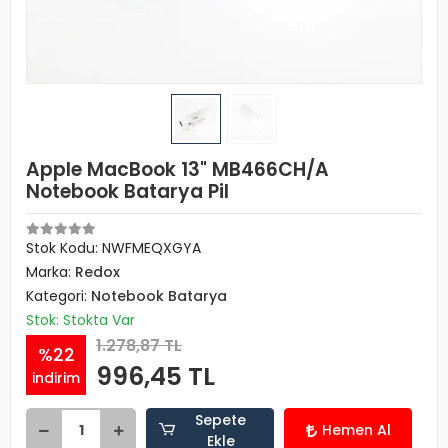
Apple MacBook 13" MB466CH/A
Notebook Batarya Pil
Stok Kodu: NWFMEQXGYA
Marka:
Redox
Kategori:
Notebook Batarya
Stok: Stokta Var
1.278,87 TL
%22
996,45 TL
indirim
Sepete
Hemen Al
Ekle