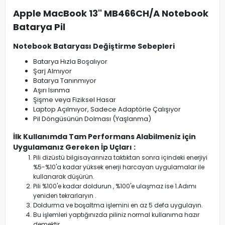
Apple MacBook 13" MB466CH/A Notebook
Batarya Pil
Notebook Bataryası Değiştirme Sebepleri
Batarya Hızla Boşalıyor
Şarj Almıyor
Batarya Tanınmıyor
Aşırı Isınma
Şişme veya Fiziksel Hasar
Laptop Açılmıyor, Sadece Adaptörle Çalışıyor
Pil Döngüsünün Dolması (Yaşlanma)
İlk Kullanımda Tam Performans Alabilmeniz için
Uygulamanız Gereken İp Uçları :
Pili dizüstü bilgisayarınıza taktıktan sonra içindeki enerjiyi
%5-%10'a kadar yüksek enerji harcayan uygulamalar ile
kullanarak düşürün.
Pili %100'e kadar doldurun , %100'e ulaşmaz ise 1.Adımı
yeniden tekrarlaryın .
Doldurma ve boşaltma işlemini en az 5 defa uygulayın.
Bu işlemleri yaptığınızda piliniz normal kullanıma hazır
demektir.