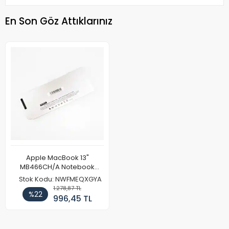
En Son Göz Attıklarınız
Apple MacBook 13"
MB466CH/A Notebook
Batarya Pil
Stok Kodu: NWFMEQXGYA
1.278,87 TL
%22
996,45 TL