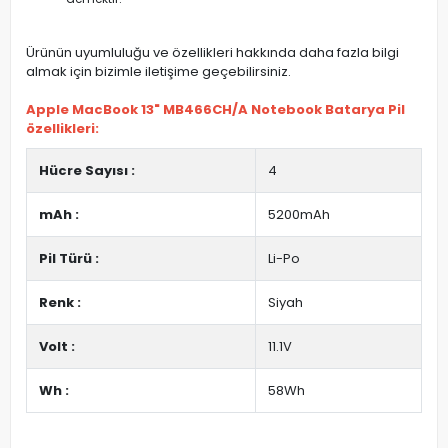
Ürünün uyumluluğu ve özellikleri hakkında daha fazla bilgi
almak için bizimle iletişime geçebilirsiniz.
Apple MacBook 13" MB466CH/A Notebook Batarya Pil
özellikleri:
Hücre Sayısı :
4
mAh :
5200mAh
Pil Türü :
Li-Po
Renk :
Siyah
Volt :
11.1V
Wh :
58Wh