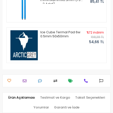
85,41 TL
- 2 Adet)
Ice Cube Termal Pad 6w
%72 indirim
0.5mm 50x50mm
198,38 TL
54,66 TL
Ürün Açıklaması
Teslimat ve Kargo
Taksit Seçenekleri
Yorumlar
Garanti ve İade