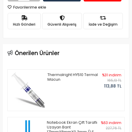
Favorilerime ekle
Hızlı Gönderi
Güvenli Alışveriş
İade ve Değişim
Önerilen Ürünler
Thermalright HY510 Termal
%31 indirim
Macun
165,13 TL
113,88 TL
Notebook Ekran Çift Taraflı
%63 indirim
Uzayan Bant
227,76 TL
171mmX8mmX0.3mm (1 Set