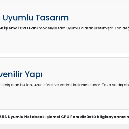
e Uyumlu Tasarım
 İşlemci CPU Fanı
modeliyle tam uyumlu olarak üretilmiştir. Fan değ
enilir Yapı
lmiş olan bu fan, uzun süreli ve verimli kullanım sunar. Toza ve dış etk
65S Uyumlu Notebook İşlemci CPU Fanı dizüstü bilgisayarınızı