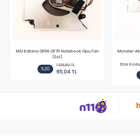
MSI Katana GF66 GF76 Notebook Gpu Fan
Monster Ab
(Sol)
Stok Kodu
1.138,80 TL
%20
911,04 TL