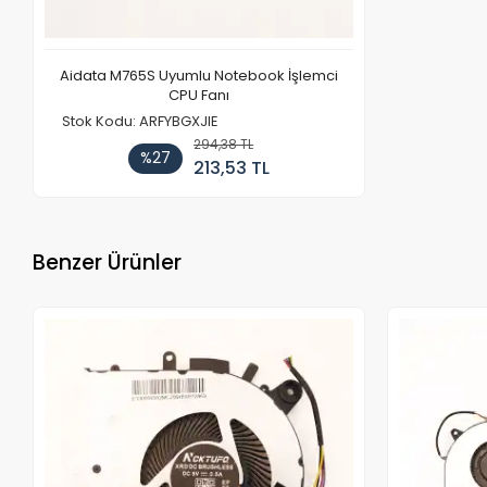
Aidata M765S Uyumlu Notebook İşlemci
CPU Fanı
Stok Kodu: ARFYBGXJIE
294,38 TL
%27
213,53 TL
Benzer Ürünler