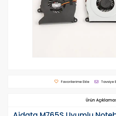
Favorilerime Ekle
Tavsiye 
Ürün Açıklama
Aidata M765S Uyumlu Notebo