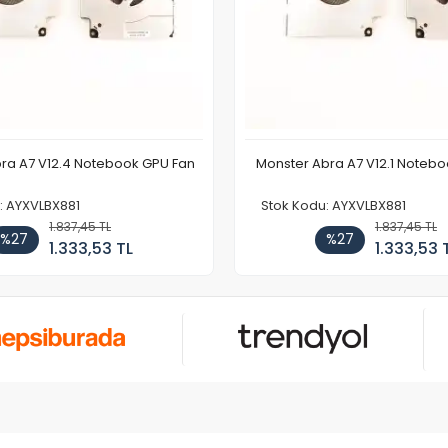
ra A7 V12.4 Notebook GPU Fan
Monster Abra A7 V12.1 Noteb
: AYXVLBX881
Stok Kodu: AYXVLBX881
1.837,45 TL
1.837,45 TL
%27
%27
1.333,53 TL
1.333,53 