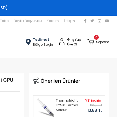
USD)
 Takip
Bayilik Başvurusu
Yardım
İletişim
0
Teslimat
Giriş Yap
Sepetim
Bölge Seçin
Üye Ol
i CPU
Önerilen Ürünler
Thermalright
%31 indirim
HY510 Termal
165,13 TL
Macun
113,88 TL