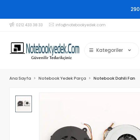
290
0212 433 38 33
info@notebookyedek.com
Kategoriler
Ana Sayfa
Notebook Yedek Parça
Notebook Dahili Fan