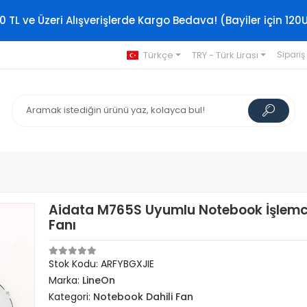
0 TL ve Üzeri Alışverişlerde Kargo Bedava! (Bayiler için 120
Türkçe
TRY - Türk Lirası
Sipariş
Aidata M765S Uyumlu Notebook İşlemc
Fanı
Stok Kodu: ARFYBGXJIE
Marka:
LineOn
Kategori:
Notebook Dahili Fan