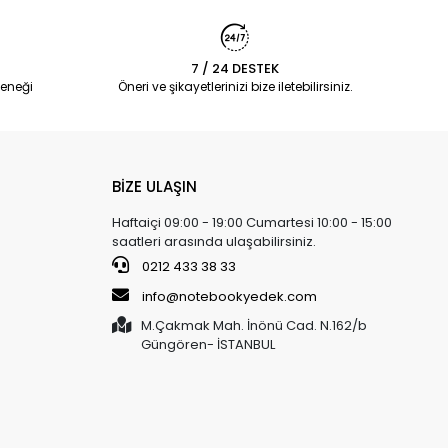
7 / 24 DESTEK
eneği
Öneri ve şikayetlerinizi bize iletebilirsiniz.
BİZE ULAŞIN
Haftaiçi 09:00 - 19:00 Cumartesi 10:00 - 15:00
saatleri arasında ulaşabilirsiniz.
0212 433 38 33
info@notebookyedek.com
M.Çakmak Mah. İnönü Cad. N.162/b
Güngören- İSTANBUL