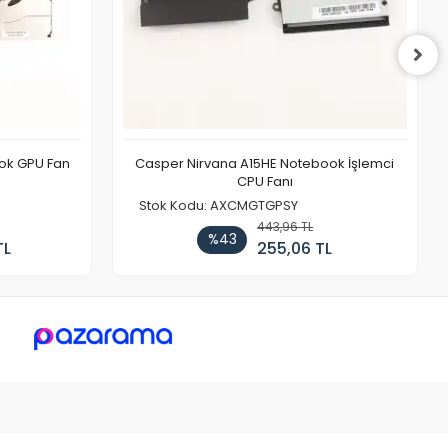
ook GPU Fan
Casper Nirvana A15HE Notebook İşlemci
CPU Fanı
Stok Kodu: AXCMGTGPSY
443,96 TL
%43
TL
255,06 TL