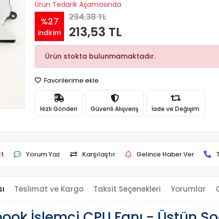
Ürün Tedarik Aşamasında
294,38 TL
%27
213,53 TL
indirim
Ürün stokta bulunmamaktadır.
Favorilerime ekle
Hızlı Gönderi
Güvenli Alışveriş
İade ve Değişim
Et
Yorum Yaz
Karşılaştır
Gelince Haber Ver
sı
Teslimat ve Kargo
Taksit Seçenekleri
Yorumlar
ok İşlemci CPU Fanı - Üstün S