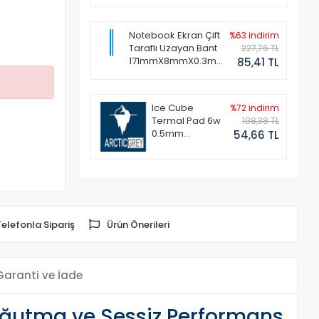
Notebook Ekran Çift
%63 indirim
Taraflı Uzayan Bant
227,76 TL
171mmX8mmX0.3mm
85,41 TL
(1 Set - 2 Adet)
Ice Cube
%72 indirim
Termal Pad 6w
198,38 TL
0.5mm
54,66 TL
50x50mm
Telefonla Sipariş
Ürün Önerileri
Garanti ve İade
oğutma ve Sessiz Performans