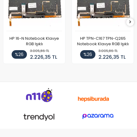
HP 16-N Notebook Klavye
HP TPN-C167 TPN-Q265
RGB Işıklı
Notebook Klavye RGB Işıklı
3.005,86 TL
3.005,86 TL
%26
%26
2.226,35 TL
2.226,35 TL