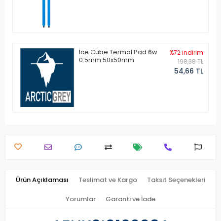
Ice Cube Termal Pad 6w
%72 indirim
0.5mm 50x50mm
198,38 TL
54,66 TL
Ürün Açıklaması
Teslimat ve Kargo
Taksit Seçenekleri
Yorumlar
Garanti ve İade