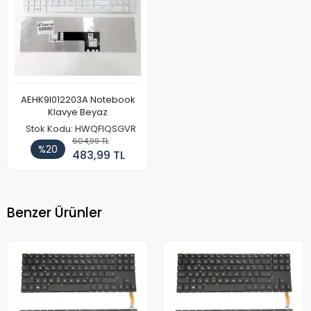
AEHK9I012203A Notebook
Klavye Beyaz
Stok Kodu: HWQFIQSGVR
604,99 TL
%20
483,99 TL
Benzer Ürünler