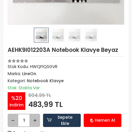
AEHK9I012203A Notebook Klavye Beyaz
Stok Kodu: HWQFIQSGVR
Marka:
LineOn
Kategori:
Notebook Klavye
Stok: Stokta Var
604,99 TL
%20
483,99 TL
indirim
Sepete
Hemen Al
Ekle