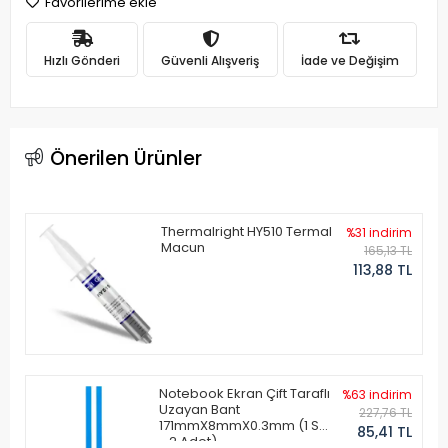
Favorilerime ekle
Hızlı Gönderi
Güvenli Alışveriş
İade ve Değişim
Önerilen Ürünler
Thermalright HY510 Termal
%31 indirim
Macun
165,13 TL
113,88 TL
Notebook Ekran Çift Taraflı
%63 indirim
Uzayan Bant
227,76 TL
171mmX8mmX0.3mm (1 Set
85,41 TL
- 2 Adet)