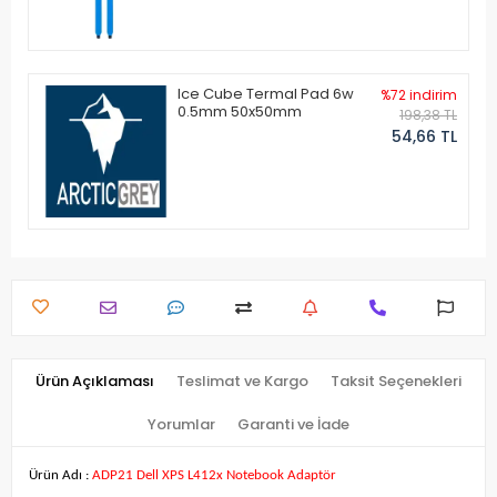
Ice Cube Termal Pad 6w
%72 indirim
0.5mm 50x50mm
198,38 TL
54,66 TL
Ürün Açıklaması
Teslimat ve Kargo
Taksit Seçenekleri
Yorumlar
Garanti ve İade
Ürün Adı :
ADP21 Dell XPS L412x Notebook Adaptör