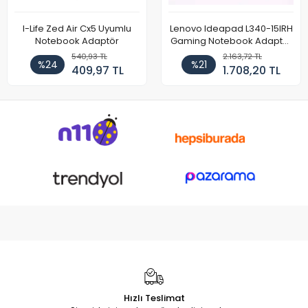
I-Life Zed Air Cx5 Uyumlu
Lenovo Ideapad L340-15IRH
Notebook Adaptör
Gaming Notebook Adaptör
Cihazı Şarj Aleti (150W)
540,93 TL
2.163,72 TL
%24
%21
409,97 TL
1.708,20 TL
Hızlı Teslimat