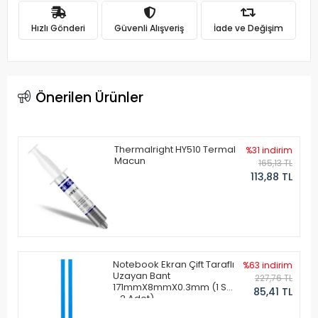
Hızlı Gönderi
Güvenli Alışveriş
İade ve Değişim
Önerilen Ürünler
Thermalright HY510 Termal
%31 indirim
Macun
165,13 TL
113,88 TL
Notebook Ekran Çift Taraflı
%63 indirim
Uzayan Bant
227,76 TL
171mmX8mmX0.3mm (1 Set
85,41 TL
- 2 Adet)