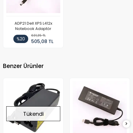
ADP21 Dell XPS L412x
Notebook Adaptör
631,35 TL
%20
505,08 TL
Benzer Ürünler
Tükendi