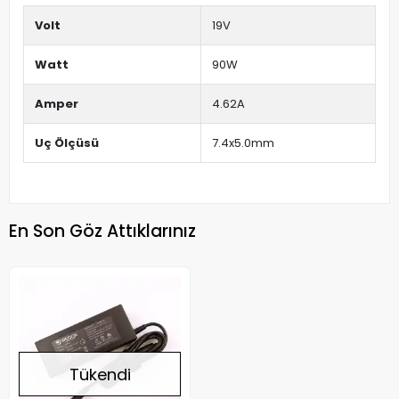
Volt
19V
Watt
90W
Amper
4.62A
Uç Ölçüsü
7.4x5.0mm
En Son Göz Attıklarınız
Tükendi