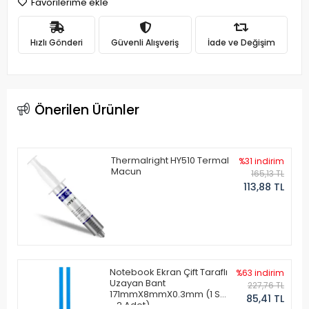
Favorilerime ekle
Hızlı Gönderi
Güvenli Alışveriş
İade ve Değişim
Önerilen Ürünler
Thermalright HY510 Termal
%31 indirim
Macun
165,13 TL
113,88 TL
Notebook Ekran Çift Taraflı
%63 indirim
Uzayan Bant
227,76 TL
171mmX8mmX0.3mm (1 Set
85,41 TL
- 2 Adet)