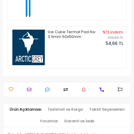
Ice Cube Termal Pad 6w
%72 indirim
0.5mm 50x50mm
198,38 TL
54,66 TL
Ürün Açıklaması
Teslimat ve Kargo
Taksit Seçenekleri
Yorumlar
Garanti ve İade