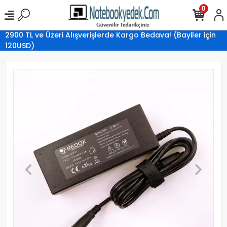
0
2900 TL ve Üzeri Alışverişlerde Kargo Bedava! (Bayiler için
120USD)