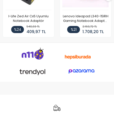
I-Life Zed Air Cx5 Uyumlu
Lenovo Ideapad L340-15IRH
Notebook Adaptör
Gaming Notebook Adaptör
Cihazı Şarj Aleti (150W)
540,93 TL
2.163,72 TL
%24
%21
409,97 TL
1.708,20 TL