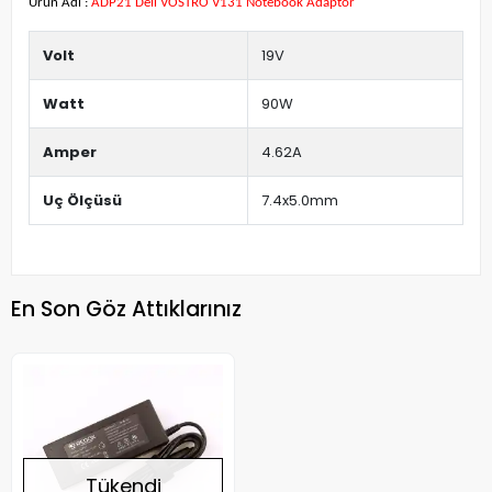
Ürün Adı :
ADP21 Dell VOSTRO V131 Notebook Adaptör
Volt
19V
Watt
90W
Amper
4.62A
Uç Ölçüsü
7.4x5.0mm
En Son Göz Attıklarınız
Tükendi