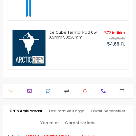
Ice Cube Termal Pad 6w
%72 indirim
0.5mm 50x50mm
198,38 TL
54,66 TL
Ürün Açıklaması
Teslimat ve Kargo
Taksit Seçenekleri
Yorumlar
Garanti ve İade