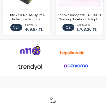
I-Life Zed Air Cx5 Uyumlu
Lenovo Ideapad L340-15IRH
Notebook Adaptör
Gaming Notebook Adaptör
Cihazı Şarj Aleti (150W)
540,93 TL
2.163,72 TL
%24
%21
409,97 TL
1.708,20 TL