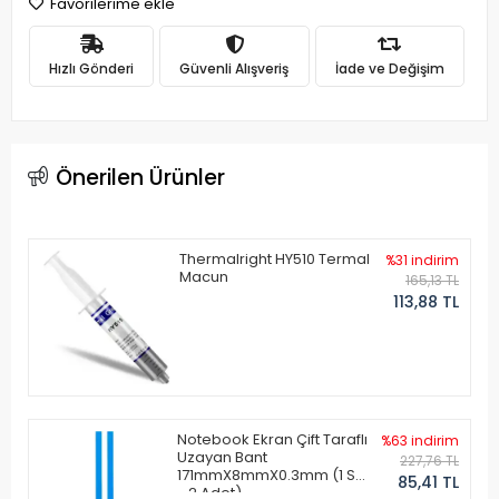
Favorilerime ekle
Hızlı Gönderi
Güvenli Alışveriş
İade ve Değişim
Önerilen Ürünler
Thermalright HY510 Termal
%31 indirim
Macun
165,13 TL
113,88 TL
Notebook Ekran Çift Taraflı
%63 indirim
Uzayan Bant
227,76 TL
171mmX8mmX0.3mm (1 Set
85,41 TL
- 2 Adet)