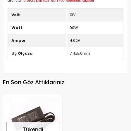
Ürün Adı :
ADP21 Dell VOSTRO 3700 Notebook Adaptör
Volt
19V
Watt
90W
Amper
4.62A
Uç Ölçüsü
7.4x5.0mm
En Son Göz Attıklarınız
Tükendi