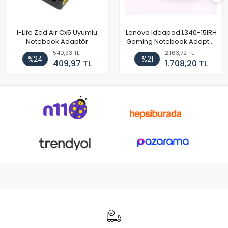
I-Life Zed Air Cx5 Uyumlu
Lenovo Ideapad L340-15IRH
Notebook Adaptör
Gaming Notebook Adaptör
Cihazı Şarj Aleti (150W)
540,93 TL
2.163,72 TL
%24
%21
409,97 TL
1.708,20 TL