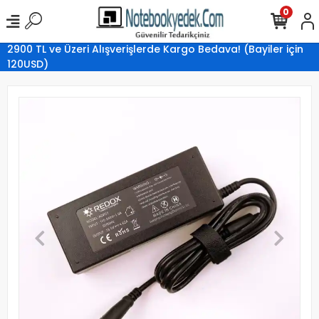
0
2900 TL ve Üzeri Alışverişlerde Kargo Bedava! (Bayiler için
120USD)