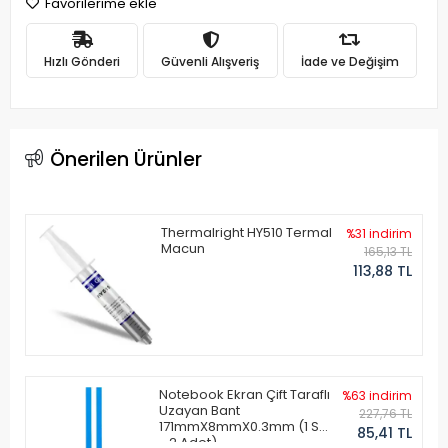
Favorilerime ekle
Hızlı Gönderi
Güvenli Alışveriş
İade ve Değişim
Önerilen Ürünler
Thermalright HY510 Termal
%31 indirim
Macun
165,13 TL
113,88 TL
Notebook Ekran Çift Taraflı
%63 indirim
Uzayan Bant
227,76 TL
171mmX8mmX0.3mm (1 Set
85,41 TL
- 2 Adet)