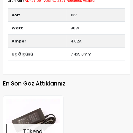
Ürün Adı :
ADP21 Dell VOSTRO 2521 Notebook Adaptör
Volt
19V
Watt
90W
Amper
4.62A
Uç Ölçüsü
7.4x5.0mm
En Son Göz Attıklarınız
Tükendi