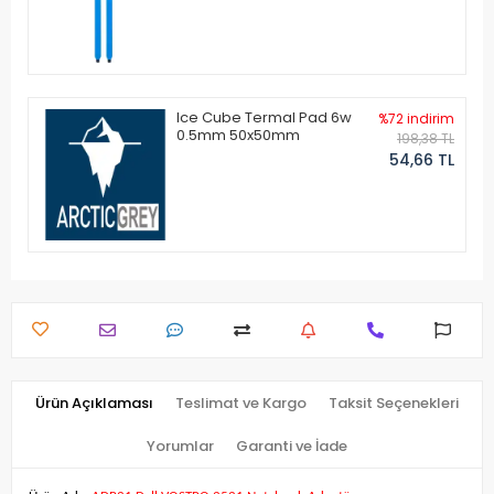
Ice Cube Termal Pad 6w
%72 indirim
0.5mm 50x50mm
198,38 TL
54,66 TL
Ürün Açıklaması
Teslimat ve Kargo
Taksit Seçenekleri
Yorumlar
Garanti ve İade