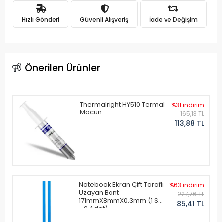
Hızlı Gönderi
Güvenli Alışveriş
İade ve Değişim
Önerilen Ürünler
Thermalright HY510 Termal
%31 indirim
Macun
165,13 TL
113,88 TL
Notebook Ekran Çift Taraflı
%63 indirim
Uzayan Bant
227,76 TL
171mmX8mmX0.3mm (1 Set
85,41 TL
- 2 Adet)