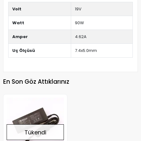
Volt
19V
Watt
90W
Amper
4.62A
Uç Ölçüsü
7.4x5.0mm
En Son Göz Attıklarınız
Tükendi