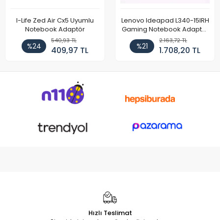
I-Life Zed Air Cx5 Uyumlu
Lenovo Ideapad L340-15IRH
Notebook Adaptör
Gaming Notebook Adaptör
Cihazı Şarj Aleti (150W)
540,93 TL
2.163,72 TL
%24
%21
409,97 TL
1.708,20 TL
Hızlı Teslimat