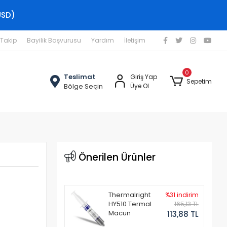
USD)
 Takip
Bayilik Başvurusu
Yardım
İletişim
0
Teslimat
Giriş Yap
Sepetim
Bölge Seçin
Üye Ol
r
Önerilen Ürünler
Thermalright
%31 indirim
HY510 Termal
165,13 TL
Macun
113,88 TL