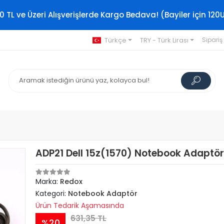
0 TL ve Üzeri Alışverişlerde Kargo Bedava! (Bayiler için 120
Türkçe
TRY - Türk Lirası
Sipariş
ADP21 Dell 15z(1570) Notebook Adaptö
Marka:
Redox
Kategori:
Notebook Adaptör
Ürün Tedarik Aşamasında
631,35 TL
%20