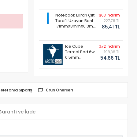
Notebook Ekran Çift
%63 indirim
Taraflı Uzayan Bant
227,76 TL
171mmX8mmX0.3mm
85,41 TL
(1 Set - 2 Adet)
Ice Cube
%72 indirim
Termal Pad 6w
198,38 TL
0.5mm
54,66 TL
50x50mm
Telefonla Sipariş
Ürün Önerileri
Garanti ve İade