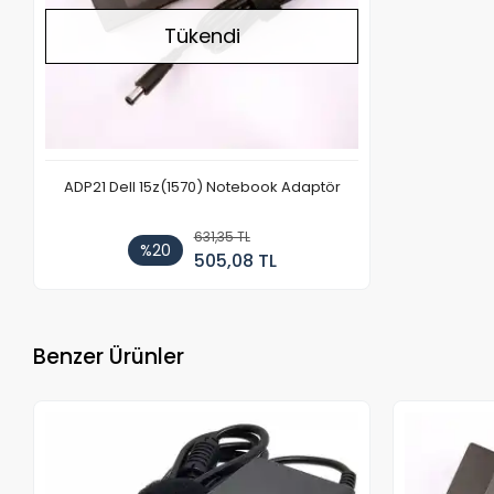
Tükendi
ADP21 Dell 15z(1570) Notebook Adaptör
631,35 TL
%20
505,08 TL
Benzer Ürünler
Stokta Yok