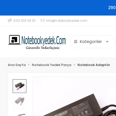
290
0212 433 38 33
info@notebookyedek.com
Kategoriler
Ana Sayfa
Notebook Yedek Parça
Notebook Adaptör