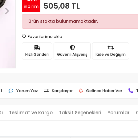
505,08 TL
indirim
Ürün stokta bulunmamaktadır.
Favorilerime ekle
Hızlı Gönderi
Güvenli Alışveriş
İade ve Değişim
Et
Yorum Yaz
Karşılaştır
Gelince Haber Ver
sı
Teslimat ve Kargo
Taksit Seçenekleri
Yorumlar