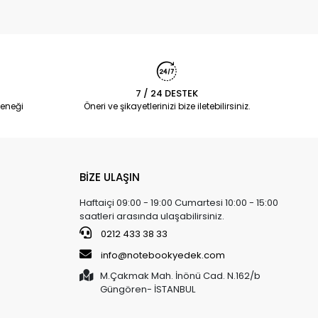
7 / 24 DESTEK
eneği
Öneri ve şikayetlerinizi bize iletebilirsiniz.
BİZE ULAŞIN
Haftaiçi 09:00 - 19:00 Cumartesi 10:00 - 15:00
saatleri arasında ulaşabilirsiniz.
0212 433 38 33
info@notebookyedek.com
M.Çakmak Mah. İnönü Cad. N.162/b
Güngören- İSTANBUL