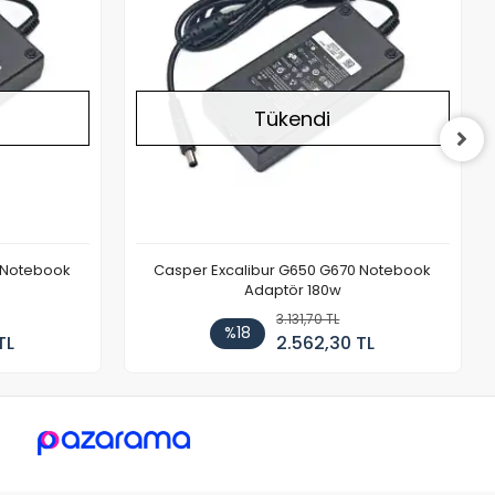
Tükendi
 Notebook
Casper Excalibur G650 G670 Notebook
Adaptör 180w
3.131,70 TL
%18
TL
2.562,30 TL