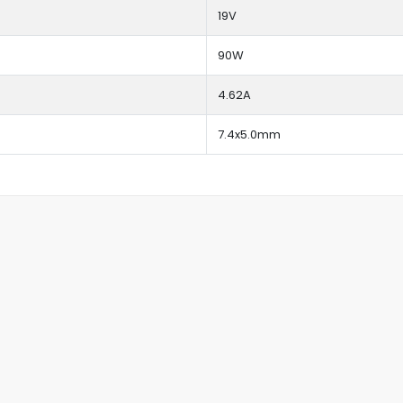
19V
90W
4.62A
7.4x5.0mm