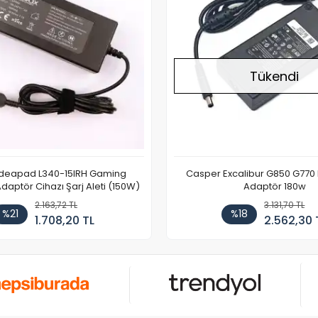
Tükendi
Ideapad L340-15IRH Gaming
Casper Excalibur G850 G770
aptör Cihazı Şarj Aleti (150W)
Adaptör 180w
2.163,72 TL
3.131,70 TL
%21
%18
1.708,20 TL
2.562,30 