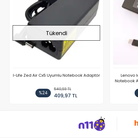
Tükendi
I-Life Zed Air Cx5 Uyumlu Notebook Adaptör
Lenovo 
Notebook Ad
540,93 TL
%24
409,97 TL