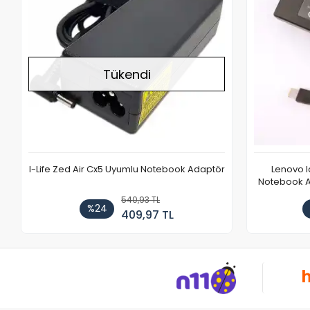
Tükendi
I-Life Zed Air Cx5 Uyumlu Notebook Adaptör
Lenovo 
Notebook Ad
540,93 TL
%24
409,97 TL