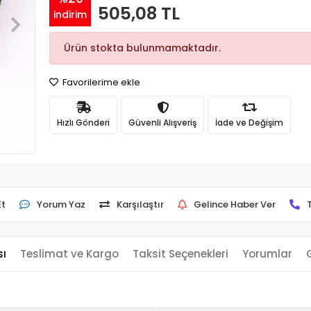
505,08 TL
indirim
Ürün stokta bulunmamaktadır.
Favorilerime ekle
Hızlı Gönderi
Güvenli Alışveriş
İade ve Değişim
Et
Yorum Yaz
Karşılaştır
Gelince Haber Ver
sı
Teslimat ve Kargo
Taksit Seçenekleri
Yorumlar