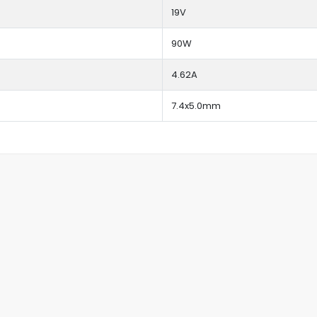
19V
90W
4.62A
7.4x5.0mm