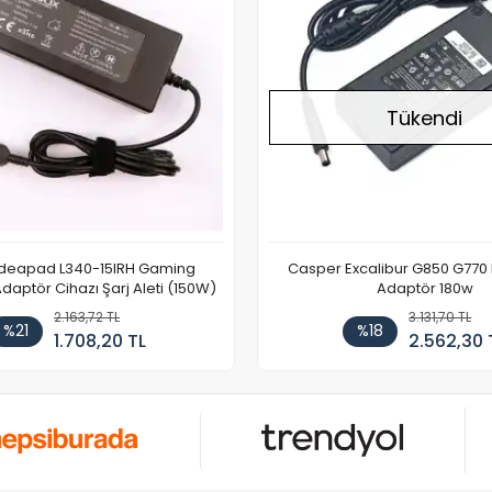
Tükendi
Ideapad L340-15IRH Gaming
Casper Excalibur G850 G770
aptör Cihazı Şarj Aleti (150W)
Adaptör 180w
2.163,72 TL
3.131,70 TL
%21
%18
1.708,20 TL
2.562,30 