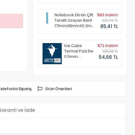
Notebook Ekran Çift
%63 indirim
Taraflı Uzayan Bant
227,76 TL
171mmX8mmX0.3mm
85,41 TL
(1 Set - 2 Adet)
Ice Cube
%72 indirim
Termal Pad 6w
198,38 TL
0.5mm
54,66 TL
50x50mm
Telefonla Sipariş
Ürün Önerileri
Garanti ve İade