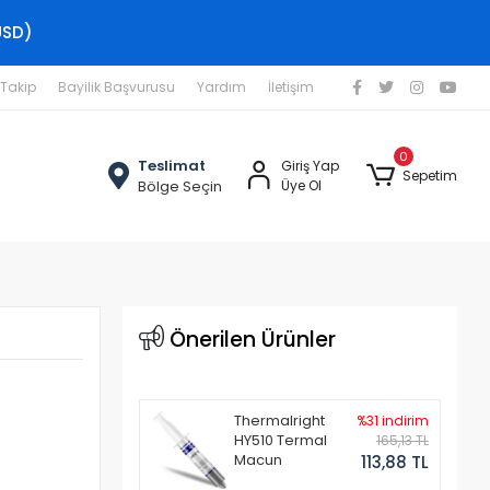
USD)
 Takip
Bayilik Başvurusu
Yardım
İletişim
0
Teslimat
Giriş Yap
Sepetim
Bölge Seçin
Üye Ol
Önerilen Ürünler
Thermalright
%31 indirim
HY510 Termal
165,13 TL
Macun
113,88 TL