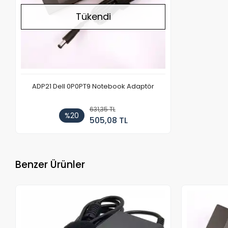
Tükendi
ADP21 Dell 0P0PT9 Notebook Adaptör
631,35 TL
%20
505,08 TL
Benzer Ürünler
Stokta Yok