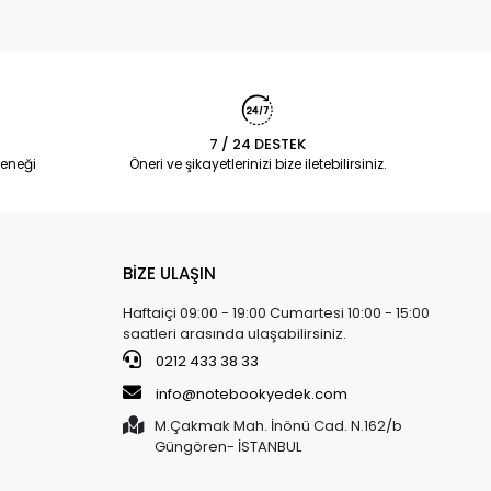
7 / 24 DESTEK
eneği
Öneri ve şikayetlerinizi bize iletebilirsiniz.
BİZE ULAŞIN
Haftaiçi 09:00 - 19:00 Cumartesi 10:00 - 15:00
saatleri arasında ulaşabilirsiniz.
0212 433 38 33
info@notebookyedek.com
M.Çakmak Mah. İnönü Cad. N.162/b
Güngören- İSTANBUL