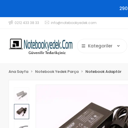
290
0212 433 38 33
info@notebookyedek.com
Kategoriler
Ana Sayfa
Notebook Yedek Parça
Notebook Adaptör