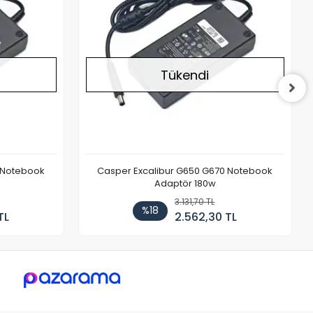
Tükendi
 Notebook
Casper Excalibur G650 G670 Notebook
Adaptör 180w
3.131,70 TL
%18
TL
2.562,30 TL