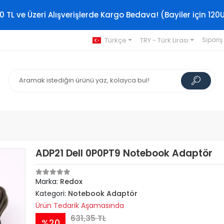
0 TL ve Üzeri Alışverişlerde Kargo Bedava! (Bayiler için 120
Türkçe
TRY - Türk Lirası
Sipariş
ADP21 Dell 0P0PT9 Notebook Adaptör
Marka:
Redox
Kategori:
Notebook Adaptör
Ürün Tedarik Aşamasında
631,35 TL
%20