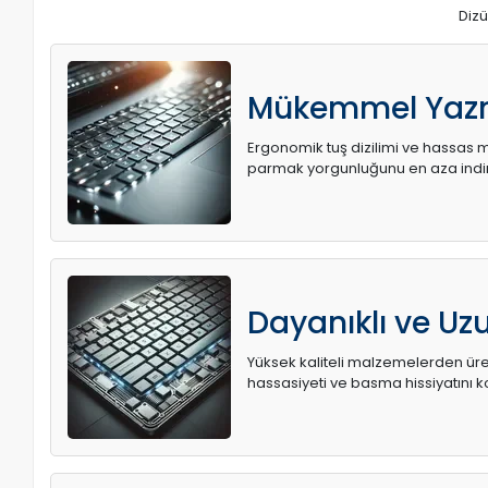
Dizü
Mükemmel Yaz
Ergonomik tuş dizilimi ve hassas me
parmak yorgunluğunu en aza indir
Dayanıklı ve U
Yüksek kaliteli malzemelerden üret
hassasiyeti ve basma hissiyatını k