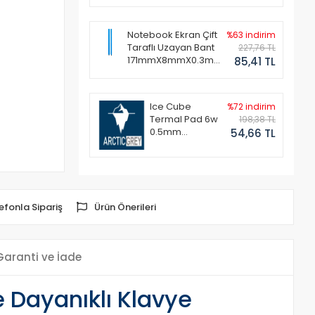
Notebook Ekran Çift
%63 indirim
Taraflı Uzayan Bant
227,76 TL
171mmX8mmX0.3mm
85,41 TL
(1 Set - 2 Adet)
Ice Cube
%72 indirim
Termal Pad 6w
198,38 TL
0.5mm
54,66 TL
50x50mm
efonla Sipariş
Ürün Önerileri
Garanti ve İade
Dayanıklı Klavye