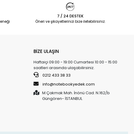
7 / 24 DESTEK
eneği
Öneri ve şikayetlerinizi bize iletebilirsiniz.
BİZE ULAŞIN
Haftaiçi 09:00 - 19:00 Cumartesi 10:00 - 15:00
saatleri arasında ulaşabilirsiniz.
0212 433 38 33
info@notebookyedek.com
M.Çakmak Mah. İnönü Cad. N.162/b
Güngören- İSTANBUL