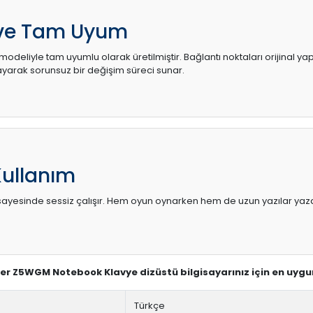
 ve Tam Uyum
modeliyle tam uyumlu olarak üretilmiştir. Bağlantı noktaları orijinal y
arak sorunsuz bir değişim süreci sunar.
Kullanım
sı sayesinde sessiz çalışır. Hem oyun oynarken hem de uzun yazılar yaza
Acer Z5WGM Notebook Klavye dizüstü bilgisayarınız için en uygu
Türkçe