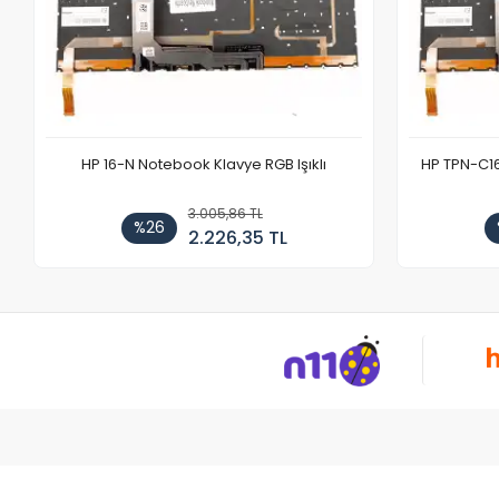
HP 16-N Notebook Klavye RGB Işıklı
HP TPN-C1
3.005,86 TL
%26
2.226,35 TL