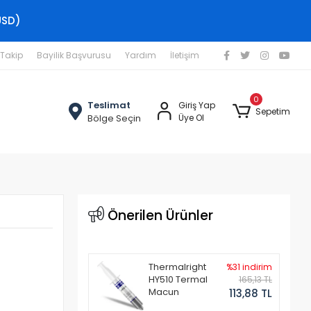
USD)
 Takip
Bayilik Başvurusu
Yardım
İletişim
0
Teslimat
Giriş Yap
Sepetim
Bölge Seçin
Üye Ol
Önerilen Ürünler
Thermalright
%31 indirim
HY510 Termal
165,13 TL
Macun
113,88 TL