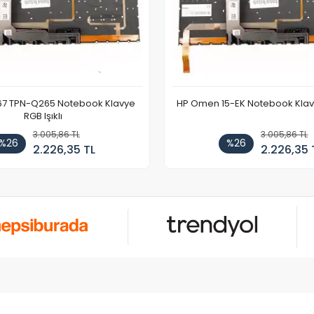
67 TPN-Q265 Notebook Klavye
HP Omen 15-EK Notebook Klavye
RGB Işıklı
3.005,86 TL
3.005,86 TL
%26
%26
2.226,35 TL
2.226,35 