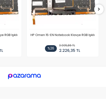
 RGB Işıklı
HP Omen 15-EN Notebook Klavye RGB Işıklı
3.005,86 TL
%26
TL
2.226,35 TL