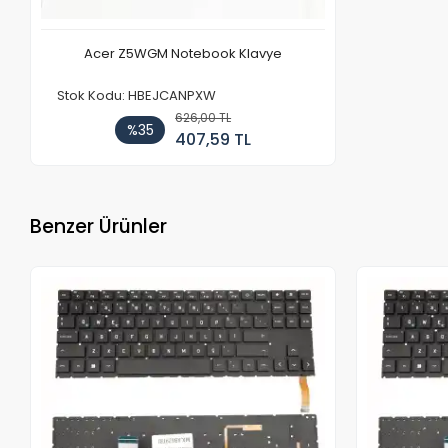
Acer Z5WGM Notebook Klavye
Stok Kodu: HBEJCANPXW
626,00 TL
%35
407,59 TL
Benzer Ürünler