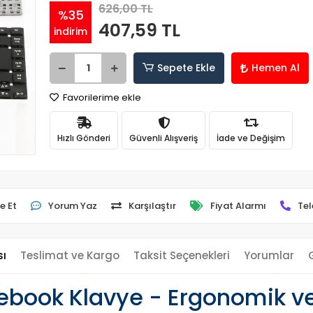
626,00 TL
%35
407,59 TL
indirim
Sepete Ekle
Hemen Al
Favorilerime ekle
Hızlı Gönderi
Güvenli Alışveriş
İade ve Değişim
e Et
Yorum Yaz
Karşılaştır
Fiyat Alarmı
Tel
sı
Teslimat ve Kargo
Taksit Seçenekleri
Yorumlar
book Klavye - Ergonomik ve 