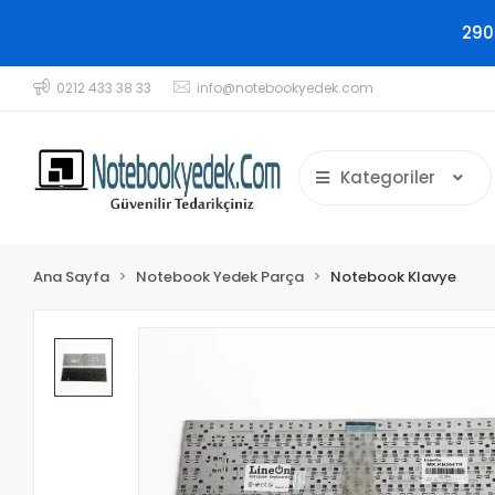
290
0212 433 38 33
info@notebookyedek.com
Kategoriler
Ana Sayfa
Notebook Yedek Parça
Notebook Klavye