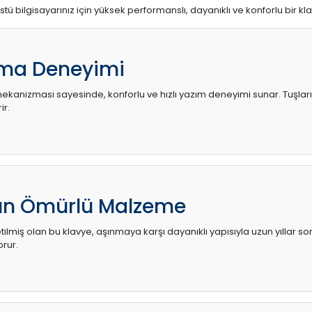
stü bilgisayarınız için yüksek performanslı, dayanıklı ve konforlu bir kl
ma Deneyimi
kanizması sayesinde, konforlu ve hızlı yazım deneyimi sunar. Tuşların d
ir.
zun Ömürlü Malzeme
ilmiş olan bu klavye, aşınmaya karşı dayanıklı yapısıyla uzun yıllar so
orur.