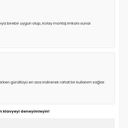
apıya birebir uygun olup, kolay montaj imkanı sunar.
rken gürültüyü en aza indirerek rahat bir kullanım sağlar.
n klavyeyi deneyimleyin!