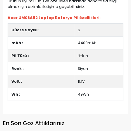
Ürünün uyumluluğu ve özellikleri hakkında daha fazla bilgi
almak için bizimle iletişime geçebilirsiniz.
Acer UM08A52 Laptop Batarya Pil özellikleri:
Hücre Sayısı :
6
mAh :
4400mAh
Pil Türü :
Li-Ion
Renk :
Siyah
Volt :
11.1V
Wh :
49Wh
En Son Göz Attıklarınız