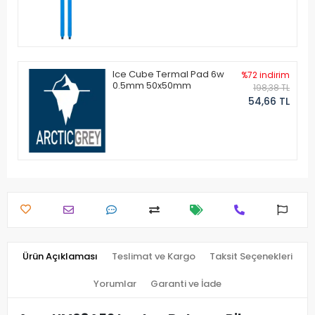
Ice Cube Termal Pad 6w
%72 indirim
0.5mm 50x50mm
198,38 TL
54,66 TL
Ürün Açıklaması
Teslimat ve Kargo
Taksit Seçenekleri
Yorumlar
Garanti ve İade