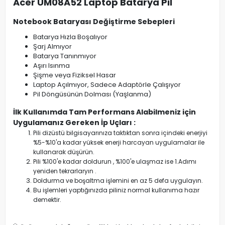
Acer UM08A52 Laptop Batarya Pil
Notebook Bataryası Değiştirme Sebepleri
Batarya Hızla Boşalıyor
Şarj Almıyor
Batarya Tanınmıyor
Aşırı Isınma
Şişme veya Fiziksel Hasar
Laptop Açılmıyor, Sadece Adaptörle Çalışıyor
Pil Döngüsünün Dolması (Yaşlanma)
İlk Kullanımda Tam Performans Alabilmeniz için
Uygulamanız Gereken İp Uçları :
Pili dizüstü bilgisayarınıza taktıktan sonra içindeki enerjiyi
%5-%10'a kadar yüksek enerji harcayan uygulamalar ile
kullanarak düşürün.
Pili %100'e kadar doldurun , %100'e ulaşmaz ise 1.Adımı
yeniden tekrarlaryın .
Doldurma ve boşaltma işlemini en az 5 defa uygulayın.
Bu işlemleri yaptığınızda piliniz normal kullanıma hazır
demektir.