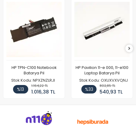
HP TPN-C100 Notebook
HP Pavilion 11-e 000, 11-e100
Batarya Pil
Laptop Batarya Pil
Stok Kodu: NPXZNZLRJI
Stok Kodu: OXUXVXVQNJ
1.164,22 TL
802,85 TL
%13
%33
1.016,38 TL
540,93 TL