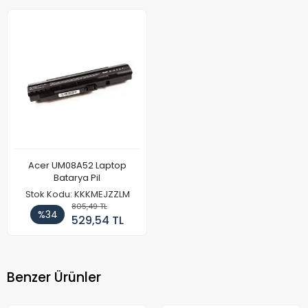
Acer UM08A52 Laptop
Batarya Pil
Stok Kodu: KKKMEJZZLM
805,49 TL
%34
529,54 TL
Benzer Ürünler