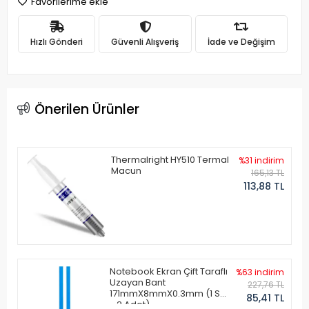
Favorilerime ekle
Hızlı Gönderi
Güvenli Alışveriş
İade ve Değişim
Önerilen Ürünler
Thermalright HY510 Termal
%31 indirim
Macun
165,13 TL
113,88 TL
Notebook Ekran Çift Taraflı
%63 indirim
Uzayan Bant
227,76 TL
171mmX8mmX0.3mm (1 Set
85,41 TL
- 2 Adet)