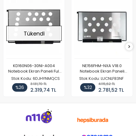
Tükendi
KD160N06-30NI-A004
NE156FHM-NXA V18.0
Notebook Ekran Paneli Full
Notebook Ekran Paneli
HD
144Hz
Stok Kodu: 6DJHYNMQCS
Stok Kodu: LUCNLF83NF
3.131,70 TL
4.115,62 TL
%26
%32
2.319,74 TL
2.781,52 TL