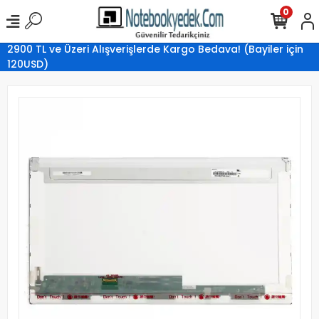
0
2900 TL ve Üzeri Alışverişlerde Kargo Bedava! (Bayiler için
120USD)