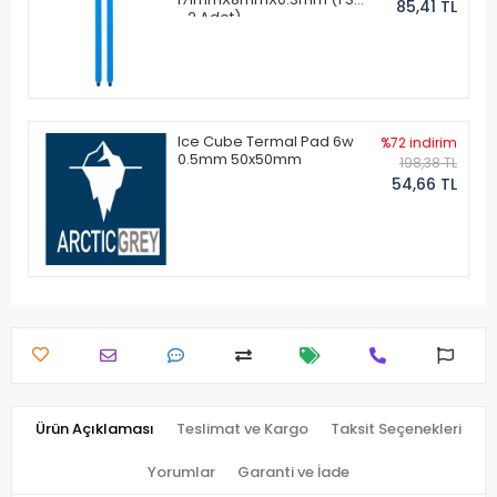
85,41 TL
- 2 Adet)
Ice Cube Termal Pad 6w
%72 indirim
0.5mm 50x50mm
198,38 TL
54,66 TL
Ürün Açıklaması
Teslimat ve Kargo
Taksit Seçenekleri
Yorumlar
Garanti ve İade