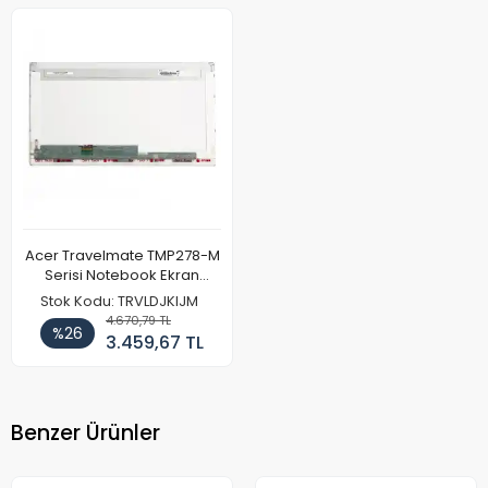
Acer Travelmate TMP278-M
Serisi Notebook Ekran
Paneli
Stok Kodu: TRVLDJKIJM
4.670,79 TL
%26
3.459,67 TL
Benzer Ürünler