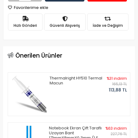
Favorilerime ekle
Hızlı Gönderi
Güvenli Alışveriş
İade ve Değişim
Önerilen Ürünler
Thermalright HY510 Termal
%31 indirim
Macun
165,13 TL
113,88 TL
Notebook Ekran Çift Taraflı
%63 indirim
Uzayan Bant
227,76 TL
171mmX8mmX0.3mm (1 Set