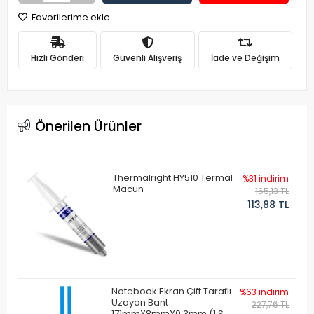
Favorilerime ekle
Hızlı Gönderi
Güvenli Alışveriş
İade ve Değişim
Önerilen Ürünler
Thermalright HY510 Termal
%31 indirim
Macun
165,13 TL
113,88 TL
Notebook Ekran Çift Taraflı
%63 indirim
Uzayan Bant
227,76 TL
171mmX8mmX0.3mm (1 Set