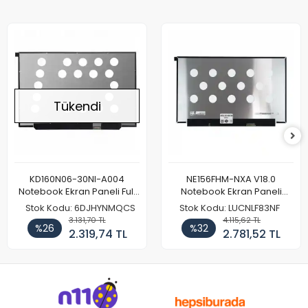
Tükendi
KD160N06-30NI-A004
NE156FHM-NXA V18.0
Notebook Ekran Paneli Full
Notebook Ekran Paneli
HD
144Hz
Stok Kodu: 6DJHYNMQCS
Stok Kodu: LUCNLF83NF
3.131,70 TL
4.115,62 TL
%26
%32
2.319,74 TL
2.781,52 TL