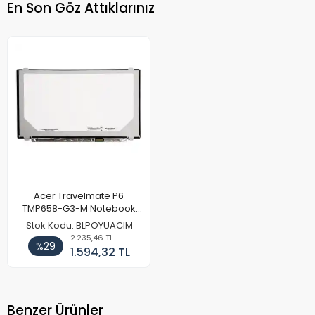
En Son Göz Attıklarınız
Acer Travelmate P6
TMP658-G3-M Notebook
Ekran Paneli (Full HD)
Stok Kodu: BLPOYUACIM
2.235,46 TL
%29
1.594,32 TL
Benzer Ürünler