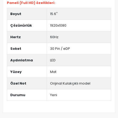
Paneli (Full HD) özellikleri:
Boyut
15.6''
Çözünürlük
1920x1080
Hertz
60Hz
Soket
30 Pin / eDP
Aydınlatma
LED
Yüzey
Mat
Özel Not
Orijinal Kulakçıklı model
Durumu
Yeni