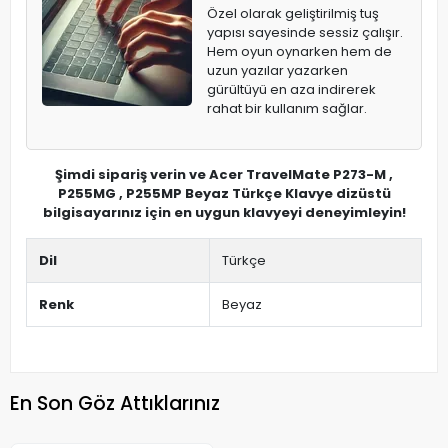
Özel olarak geliştirilmiş tuş
yapısı sayesinde sessiz çalışır.
Hem oyun oynarken hem de
uzun yazılar yazarken
gürültüyü en aza indirerek
rahat bir kullanım sağlar.
Şimdi sipariş verin ve Acer TravelMate P273-M ,
P255MG , P255MP Beyaz Türkçe Klavye dizüstü
bilgisayarınız için en uygun klavyeyi deneyimleyin!
Dil
Türkçe
Renk
Beyaz
En Son Göz Attıklarınız