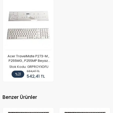
Acer TravelMate P273-M ,
P255MG , P255MP Beyaz
Türkçe Klavye
Stok Kodu: GRPROYXDFU
684,47 TL
%21
542,41 TL
Benzer Ürünler