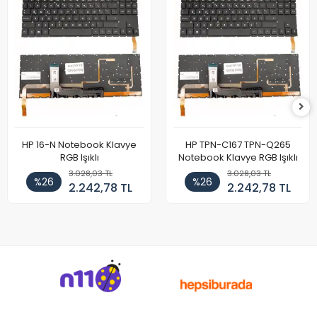
HP 16-N Notebook Klavye
HP TPN-C167 TPN-Q265
RGB Işıklı
Notebook Klavye RGB Işıklı
3.028,03 TL
3.028,03 TL
%26
%26
2.242,78 TL
2.242,78 TL