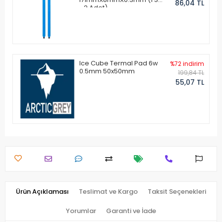
86,04 TL
- 2 Adet)
Ice Cube Termal Pad 6w
%72 indirim
0.5mm 50x50mm
199,84 TL
55,07 TL
Ürün Açıklaması
Teslimat ve Kargo
Taksit Seçenekleri
Yorumlar
Garanti ve İade