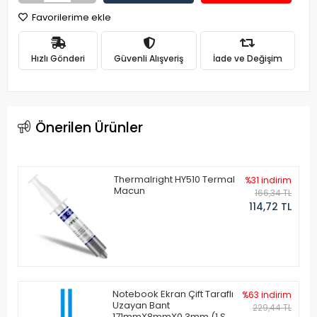
Favorilerime ekle
Hızlı Gönderi
Güvenli Alışveriş
İade ve Değişim
Önerilen Ürünler
Thermalright HY510 Termal
%31 indirim
Macun
166,34 TL
114,72 TL
Notebook Ekran Çift Taraflı
%63 indirim
Uzayan Bant
229,44 TL
171mmX8mmX0.3mm (1 Set