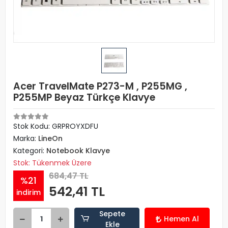
Acer TravelMate P273-M , P255MG ,
P255MP Beyaz Türkçe Klavye
Stok Kodu: GRPROYXDFU
Marka:
LineOn
Kategori:
Notebook Klavye
Stok: Tükenmek Üzere
684,47 TL
%21
542,41 TL
indirim
Sepete
Hemen Al
Ekle