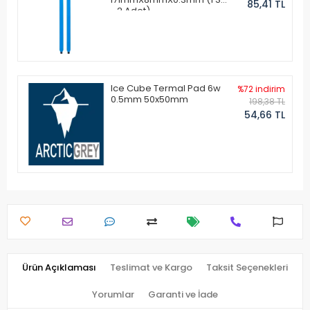
85,41 TL
- 2 Adet)
Ice Cube Termal Pad 6w
%72 indirim
0.5mm 50x50mm
198,38 TL
54,66 TL
Ürün Açıklaması
Teslimat ve Kargo
Taksit Seçenekleri
Yorumlar
Garanti ve İade