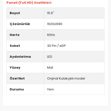
Paneli (Full HD) özellikleri:
Boyut
15.6''
Çözünürlük
1920x1080
Hertz
60Hz
Soket
30 Pin / eDP
Aydınlatma
LED
Yüzey
Mat
Özel Not
Orijinal Kulakçıklı model
Durumu
Yeni