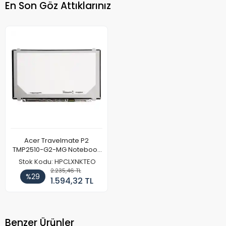
En Son Göz Attıklarınız
Acer Travelmate P2
TMP2510-G2-MG Notebook
Ekran Paneli (Full HD)
Stok Kodu: HPCLXNKTEO
2.235,46 TL
%29
1.594,32 TL
Benzer Ürünler