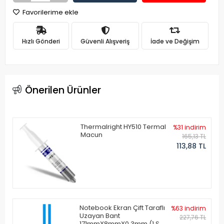
Favorilerime ekle
Hızlı Gönderi
Güvenli Alışveriş
İade ve Değişim
Önerilen Ürünler
Thermalright HY510 Termal
%31 indirim
Macun
165,13 TL
113,88 TL
Notebook Ekran Çift Taraflı
%63 indirim
Uzayan Bant
227,76 TL
171mmX8mmX0.3mm (1 Set