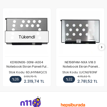
Tükendi
KD160N06-30NI-A004
NE156FHM-NXA V18.0
Notebook Ekran Paneli Full
Notebook Ekran Paneli
HD
144Hz
Stok Kodu: 6DJHYNMQCS
Stok Kodu: LUCNLF83NF
3.131,70 TL
4.115,62 TL
%26
%32
2.319,74 TL
2.781,52 TL