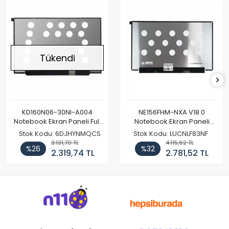
Tükendi
KD160N06-30NI-A004
NE156FHM-NXA V18.0
Notebook Ekran Paneli Full
Notebook Ekran Paneli
HD
144Hz
Stok Kodu: 6DJHYNMQCS
Stok Kodu: LUCNLF83NF
3.131,70 TL
4.115,62 TL
%26
%32
2.319,74 TL
2.781,52 TL