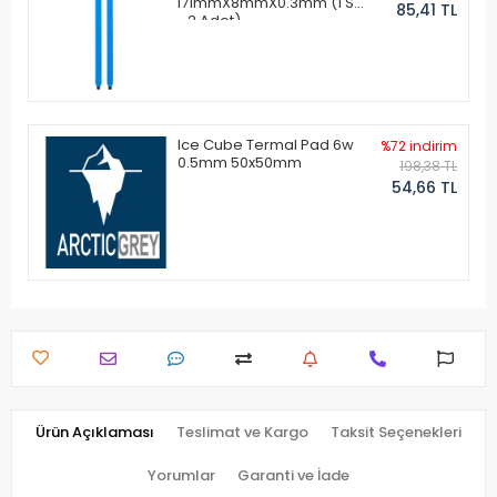
171mmX8mmX0.3mm (1 Set
85,41 TL
- 2 Adet)
Ice Cube Termal Pad 6w
%72 indirim
0.5mm 50x50mm
198,38 TL
54,66 TL
Ürün Açıklaması
Teslimat ve Kargo
Taksit Seçenekleri
Yorumlar
Garanti ve İade