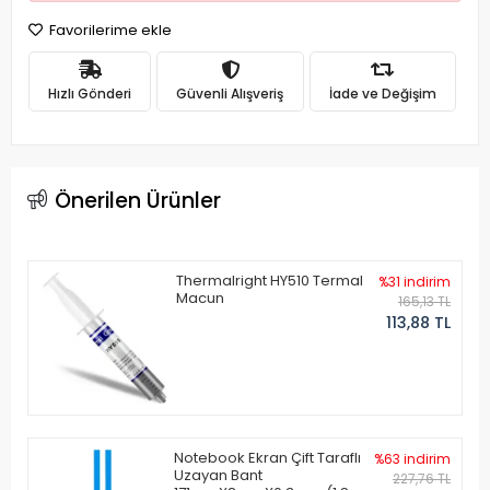
Favorilerime ekle
Hızlı Gönderi
Güvenli Alışveriş
İade ve Değişim
Önerilen Ürünler
Thermalright HY510 Termal
%31 indirim
Macun
165,13 TL
113,88 TL
Notebook Ekran Çift Taraflı
%63 indirim
Uzayan Bant
227,76 TL