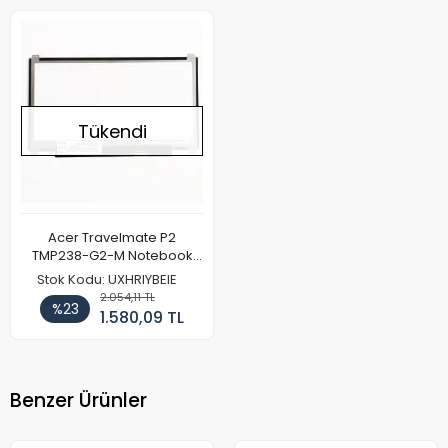
Tükendi
Acer Travelmate P2
TMP238-G2-M Notebook
Ekran Paneli
Stok Kodu: UXHRIYBEIE
2.054,11 TL
%23
1.580,09 TL
Benzer Ürünler