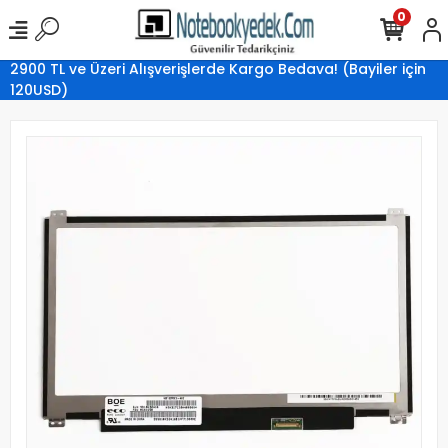
0
2900 TL ve Üzeri Alışverişlerde Kargo Bedava! (Bayiler için
120USD)