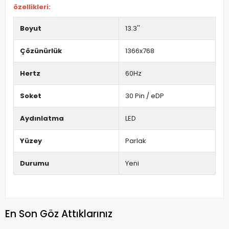
özellikleri:
Boyut
13.3''
Çözünürlük
1366x768
Hertz
60Hz
Soket
30 Pin / eDP
Aydınlatma
LED
Yüzey
Parlak
Durumu
Yeni
En Son Göz Attıklarınız