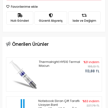
Favorilerime ekle
Hızlı Gönderi
Güvenli Alışveriş
İade ve Değişim
Önerilen Ürünler
Thermalright HY510 Termal
%31 indirim
Macun
165,13 TL
113,88 TL
Notebook Ekran Çift Taraflı
%63 indirim
Uzayan Bant
227,76 TL