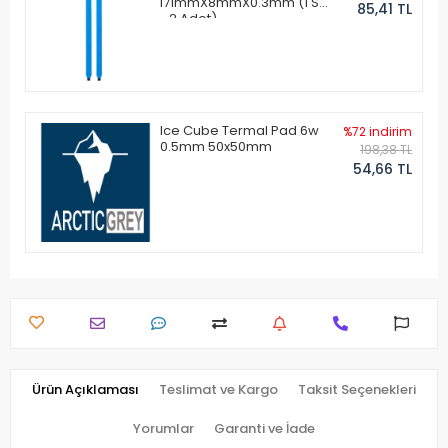
171mmX8mmX0.3mm (1 Set
85,41 TL
- 2 Adet)
Ice Cube Termal Pad 6w
%72 indirim
0.5mm 50x50mm
198,38 TL
54,66 TL
Ürün Açıklaması
Teslimat ve Kargo
Taksit Seçenekleri
Yorumlar
Garanti ve İade