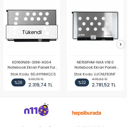
Tükendi
KD160N06-30NI-A004
NE156FHM-NXA V18.0
Notebook Ekran Paneli Full
Notebook Ekran Paneli
HD
144Hz
Stok Kodu: 6DJHYNMQCS
Stok Kodu: LUCNLF83NF
3.131,70 TL
4.115,62 TL
%26
%32
2.319,74 TL
2.781,52 TL