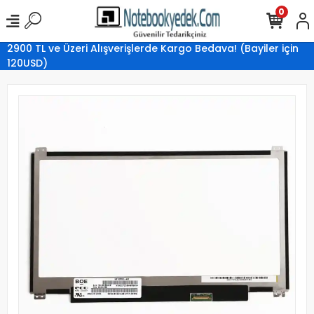
0
2900 TL ve Üzeri Alışverişlerde Kargo Bedava! (Bayiler için
120USD)