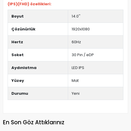
(IPS)(FHD) özellikleri:
Boyut
14.0''
Çözünürlük
1920x1080
Hertz
60Hz
Soket
30 Pin / eDP
Aydınlatma
LED IPS
Yüzey
Mat
Durumu
Yeni
En Son Göz Attıklarınız