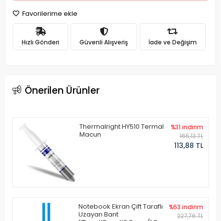
Favorilerime ekle
Hızlı Gönderi
Güvenli Alışveriş
İade ve Değişim
Önerilen Ürünler
Thermalright HY510 Termal
%31 indirim
Macun
165,13 TL
113,88 TL
Notebook Ekran Çift Taraflı
%63 indirim
Uzayan Bant
227,76 TL