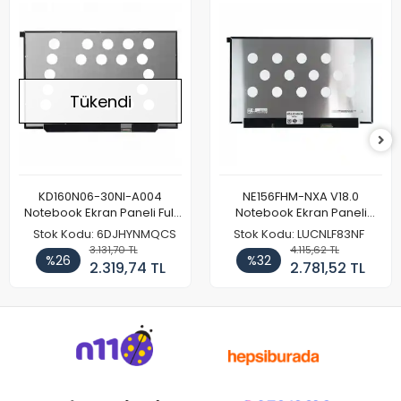
Tükendi
KD160N06-30NI-A004
NE156FHM-NXA V18.0
Notebook Ekran Paneli Full
Notebook Ekran Paneli
HD
144Hz
Stok Kodu: 6DJHYNMQCS
Stok Kodu: LUCNLF83NF
3.131,70 TL
4.115,62 TL
%26
%32
2.319,74 TL
2.781,52 TL