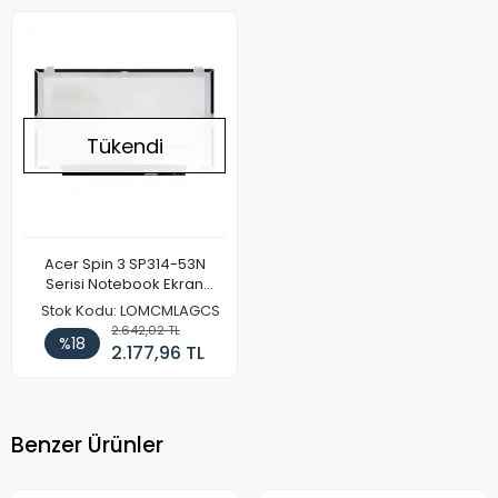
Tükendi
Acer Spin 3 SP314-53N
Serisi Notebook Ekran
Paneli (IPS)(FHD)
Stok Kodu: LOMCMLAGCS
2.642,02 TL
%18
2.177,96 TL
Benzer Ürünler