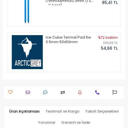
171mmX8mmX0.3mm (1 Set
85,41 TL
- 2 Adet)
Ice Cube Termal Pad 6w
%72 indirim
0.5mm 50x50mm
198,38 TL
54,66 TL
Ürün Açıklaması
Teslimat ve Kargo
Taksit Seçenekleri
Yorumlar
Garanti ve İade