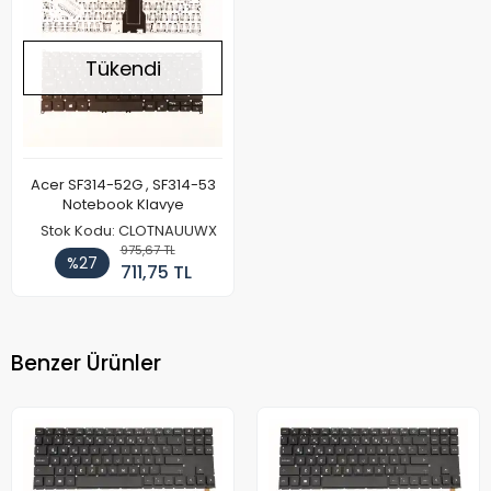
Tükendi
Acer SF314-52G , SF314-53
Notebook Klavye
Stok Kodu: CLOTNAUUWX
975,67 TL
%27
711,75 TL
Benzer Ürünler