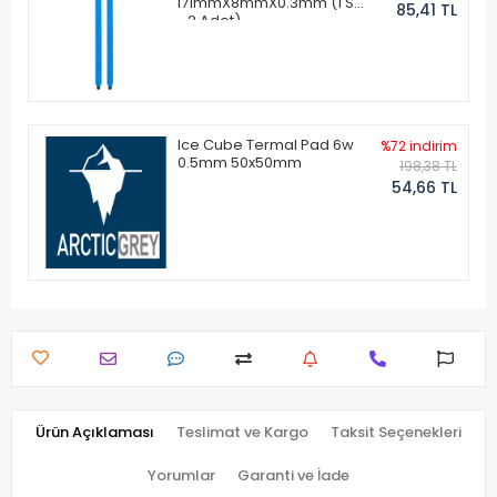
171mmX8mmX0.3mm (1 Set
85,41 TL
- 2 Adet)
Ice Cube Termal Pad 6w
%72 indirim
0.5mm 50x50mm
198,38 TL
54,66 TL
Ürün Açıklaması
Teslimat ve Kargo
Taksit Seçenekleri
Yorumlar
Garanti ve İade