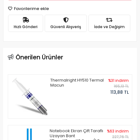
Favorilerime ekle
Hızlı Gönderi
Güvenli Alışveriş
İade ve Değişim
Önerilen Ürünler
Thermalright HY510 Termal
%31 indirim
Macun
165,13 TL
113,88 TL
Notebook Ekran Çift Taraflı
%63 indirim
Uzayan Bant
227,76 TL