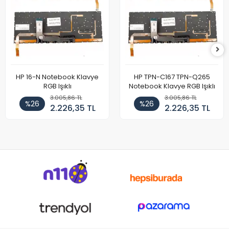
HP 16-N Notebook Klavye
HP TPN-C167 TPN-Q265
RGB Işıklı
Notebook Klavye RGB Işıklı
3.005,86 TL
3.005,86 TL
%26
%26
2.226,35 TL
2.226,35 TL