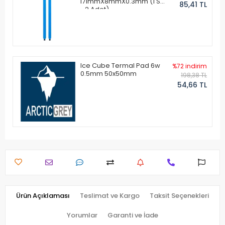
171mmX8mmX0.3mm (1 Set
85,41 TL
- 2 Adet)
Ice Cube Termal Pad 6w
%72 indirim
0.5mm 50x50mm
198,38 TL
54,66 TL
Ürün Açıklaması
Teslimat ve Kargo
Taksit Seçenekleri
Yorumlar
Garanti ve İade