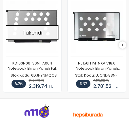
Tükendi
KD160N06-30NI-A004
NE156FHM-NXA V18.0
Notebook Ekran Paneli Full
Notebook Ekran Paneli
HD
144Hz
Stok Kodu: 6DJHYNMQCS
Stok Kodu: LUCNLF83NF
3.131,70 TL
4.115,62 TL
%26
%32
2.319,74 TL
2.781,52 TL