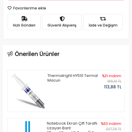
Favorilerime ekle
Hızlı Gönderi
Güvenli Alışveriş
İade ve Değişim
Önerilen Ürünler
Thermalright HY510 Termal
%31 indirim
Macun
165,13 TL
113,88 TL
Notebook Ekran Çift Taraflı
%63 indirim
Uzayan Bant
227,76 TL