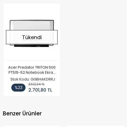
Tükendi
Acer Predator TRITON 500
PT515-52 Notebook Ekran
(120Hz)
Stok Kodu: GGBHAKDRRJ
3.512,34 TL
%23
2.701,80 TL
Benzer Ürünler