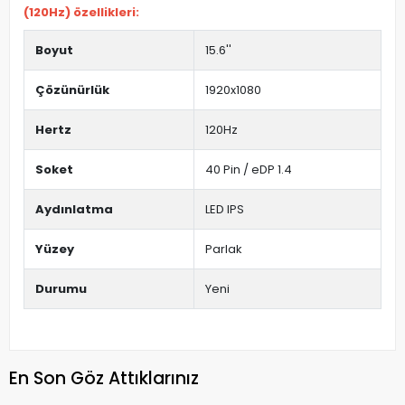
(120Hz) özellikleri:
Boyut
15.6''
Çözünürlük
1920x1080
Hertz
120Hz
Soket
40 Pin / eDP 1.4
Aydınlatma
LED IPS
Yüzey
Parlak
Durumu
Yeni
En Son Göz Attıklarınız