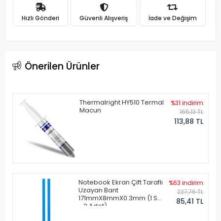
Hızlı Gönderi
Güvenli Alışveriş
İade ve Değişim
Önerilen Ürünler
Thermalright HY510 Termal
%31 indirim
Macun
165,13 TL
113,88 TL
Notebook Ekran Çift Taraflı
%63 indirim
Uzayan Bant
227,76 TL
171mmX8mmX0.3mm (1 Set
85,41 TL
- 2 Adet)