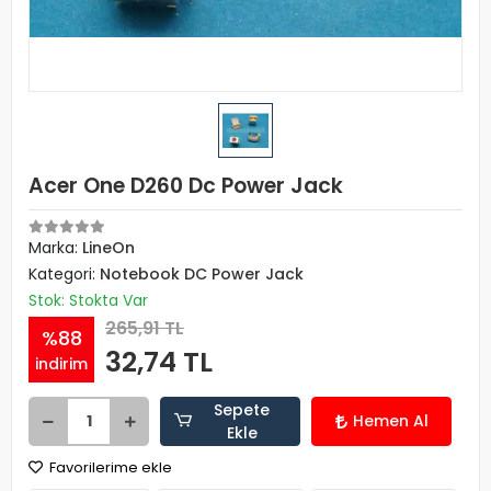
Acer One D260 Dc Power Jack
Marka:
LineOn
Kategori:
Notebook DC Power Jack
Stok: Stokta Var
265,91 TL
%88
32,74 TL
indirim
Sepete
Hemen Al
Ekle
Favorilerime ekle