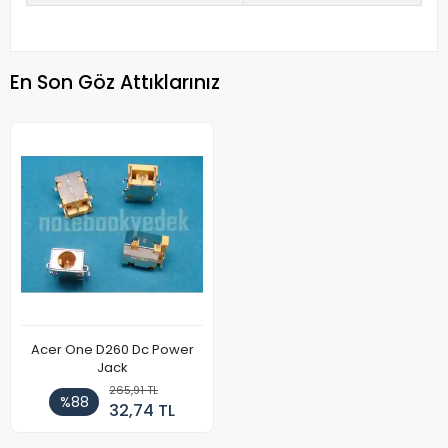
En Son Göz Attıklarınız
Acer One D260 Dc Power
Jack
265,91 TL
%88
32,74 TL