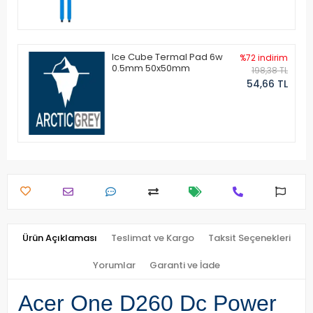
Ice Cube Termal Pad 6w
%72 indirim
0.5mm 50x50mm
198,38 TL
54,66 TL
Ürün Açıklaması
Teslimat ve Kargo
Taksit Seçenekleri
Yorumlar
Garanti ve İade
Acer One D260 Dc Power