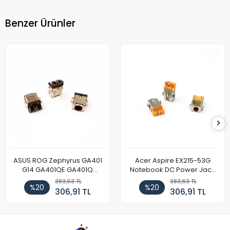
Benzer Ürünler
ASUS ROG Zephyrus GA401
Acer Aspire EX215-53G
G14 GA401QE GA401Q
Notebook DC Power Jack
GA402 GA402R GA402RK
Soket
383,63 TL
383,63 TL
%20
%20
HQ058T GA503QR GA503QS
306,91 TL
306,91 TL
GA503QM GA503QE GX650
Notebook DC Power Jack
Soketi