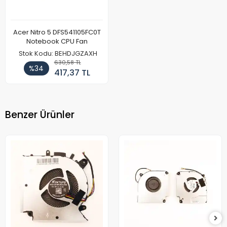
Acer Nitro 5 DFS541105FC0T
Notebook CPU Fan
Stok Kodu: BEHDJGZAXH
630,58 TL
%34
417,37 TL
Benzer Ürünler