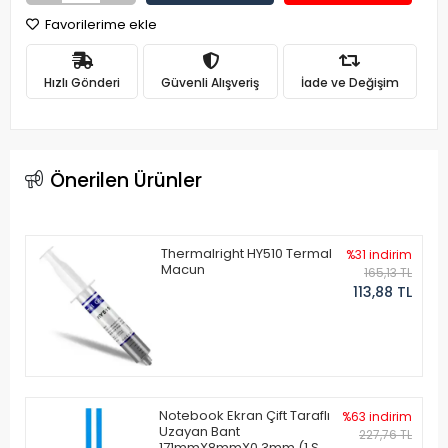
Favorilerime ekle
Hızlı Gönderi
Güvenli Alışveriş
İade ve Değişim
Önerilen Ürünler
Thermalright HY510 Termal
%31 indirim
Macun
165,13 TL
113,88 TL
Notebook Ekran Çift Taraflı
%63 indirim
Uzayan Bant
227,76 TL
171mmX8mmX0.3mm (1 Set