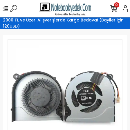
0
2900 TL ve Üzeri Alışverişlerde Kargo Bedava! (Bayiler için
120USD)