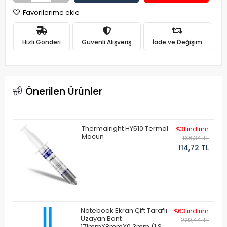
Favorilerime ekle
Hızlı Gönderi
Güvenli Alışveriş
İade ve Değişim
Önerilen Ürünler
Thermalright HY510 Termal
%31 indirim
Macun
166,34 TL
114,72 TL
Notebook Ekran Çift Taraflı
%63 indirim
Uzayan Bant
229,44 TL
171mmX8mmX0.3mm (1 Set