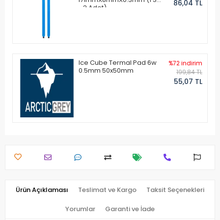
86,04 TL
- 2 Adet)
Ice Cube Termal Pad 6w
%72 indirim
0.5mm 50x50mm
199,84 TL
55,07 TL
Ürün Açıklaması
Teslimat ve Kargo
Taksit Seçenekleri
Yorumlar
Garanti ve İade