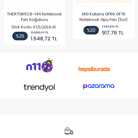
THER7GK5C6-1411 Notebook
MSI Katana GF66 GF76
Fan Soğutucu
Notebook Gpu Fan (Sol)
1.147,20 TL
Stok Kodu: K12LQDL6J8
%20
917,76 TL
2.082,17 TL
%26
1.548,72 TL