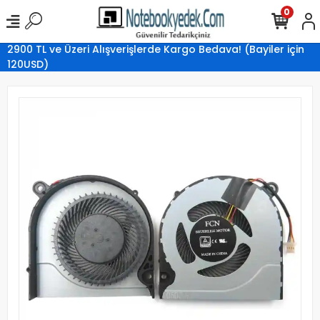
0
2900 TL ve Üzeri Alışverişlerde Kargo Bedava! (Bayiler için
120USD)