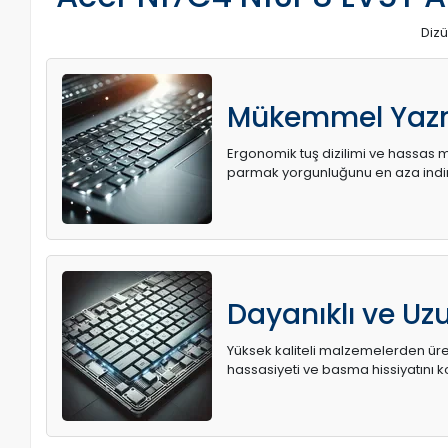
Dizü
Mükemmel Yaz
Ergonomik tuş dizilimi ve hassas me
parmak yorgunluğunu en aza indir
Dayanıklı ve U
Yüksek kaliteli malzemelerden üret
hassasiyeti ve basma hissiyatını k