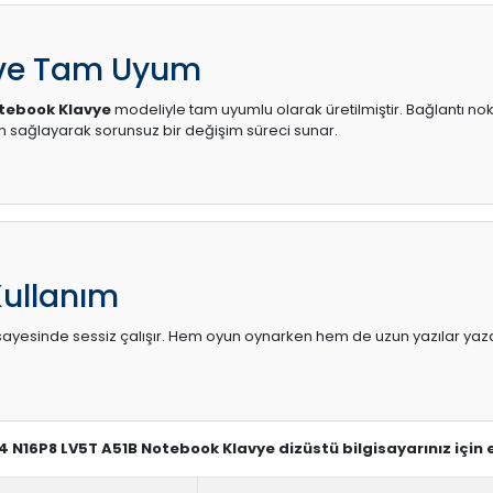
 ve Tam Uyum
otebook Klavye
modeliyle tam uyumlu olarak üretilmiştir. Bağlantı nokt
sağlayarak sorunsuz bir değişim süreci sunar.
Kullanım
sı sayesinde sessiz çalışır. Hem oyun oynarken hem de uzun yazılar yaza
C4 N16P8 LV5T A51B Notebook Klavye dizüstü bilgisayarınız için