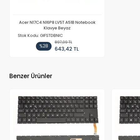
Acer N17C4 N16P8 LV5T A51B Notebook
Klavye Beyaz
Stok Kodu: GIFSTDBNIC
897,09 TL
%28
643,42 TL
Benzer Ürünler