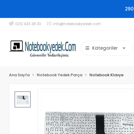
290
0212 433 38 33
info@notebookyedek.com
Kategoriler
Ana Sayfa
Notebook Yedek Parça
Notebook Klavye