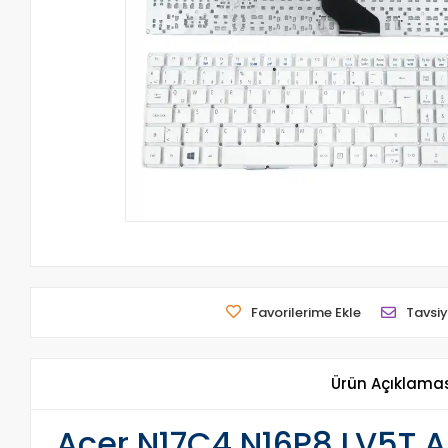
Favorilerime Ekle
Tavsiy
Ürün Açıklama
Acer N17C4 N16P8 LV5T A