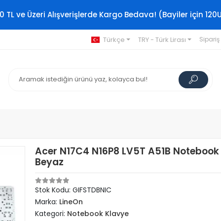
0 TL ve Üzeri Alışverişlerde Kargo Bedava! (Bayiler için 120
Türkçe
TRY - Türk Lirası
Sipariş
Acer N17C4 N16P8 LV5T A51B Notebook
Beyaz
Stok Kodu: GIFSTDBNIC
Marka:
LineOn
Kategori:
Notebook Klavye