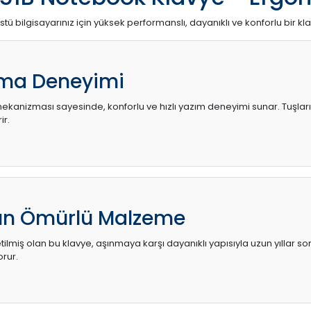
stü bilgisayarınız için yüksek performanslı, dayanıklı ve konforlu bir kl
ma Deneyimi
kanizması sayesinde, konforlu ve hızlı yazım deneyimi sunar. Tuşların d
ir.
zun Ömürlü Malzeme
ilmiş olan bu klavye, aşınmaya karşı dayanıklı yapısıyla uzun yıllar so
orur.