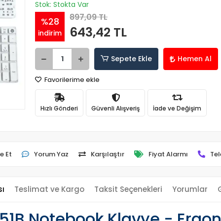
Stok: Stokta Var
897,09 TL
%28
643,42 TL
indirim
Sepete Ekle
Hemen Al
Favorilerime ekle
Hızlı Gönderi
Güvenli Alışveriş
İade ve Değişim
e Et
Yorum Yaz
Karşılaştır
Fiyat Alarmı
Tel
sı
Teslimat ve Kargo
Taksit Seçenekleri
Yorumlar
51B Notebook Klavye - Ergon