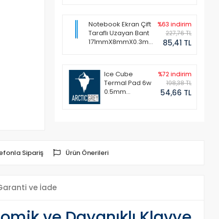
Notebook Ekran Çift
%63 indirim
Taraflı Uzayan Bant
227,76 TL
171mmX8mmX0.3mm
85,41 TL
(1 Set - 2 Adet)
Ice Cube
%72 indirim
Termal Pad 6w
198,38 TL
0.5mm
54,66 TL
50x50mm
efonla Sipariş
Ürün Önerileri
Garanti ve İade
omik ve Dayanıklı Klavye