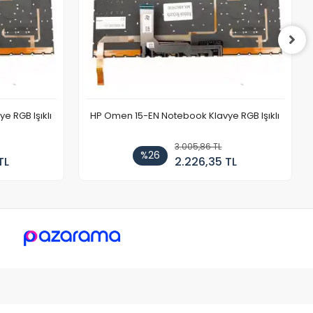
 RGB Işıklı
HP Omen 15-EN Notebook Klavye RGB Işıklı
3.005,86 TL
%26
TL
2.226,35 TL