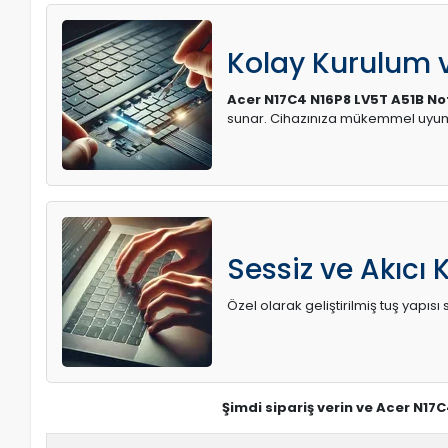
Kolay Kurulum
Acer N17C4 N16P8 LV5T A51B N
sunar. Cihazınıza mükemmel uyum 
Sessiz ve Akıcı 
Özel olarak geliştirilmiş tuş yapı
Şimdi sipariş verin ve Acer N17