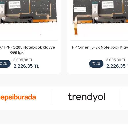
67 TPN-Q265 Notebook Klavye
HP Omen 15-EK Notebook Klavye
RGB Işıklı
3.005,86 TL
3.005,86 TL
%26
%26
2.226,35 TL
2.226,35 