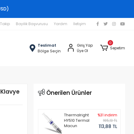
USD)
 Takip
Bayilik Başvurusu
Yardım
İletişim
0
Teslimat
Giriş Yap
Sepetim
Bölge Seçin
Üye Ol
 Klavye
Önerilen Ürünler
Thermalright
%31 indirim
HY510 Termal
165,13 TL
Macun
113,88 TL