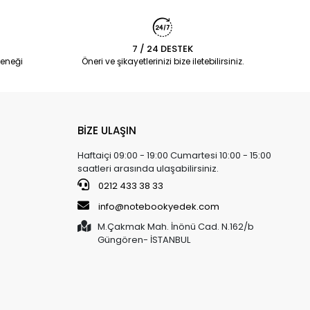
7 / 24 DESTEK
eneği
Öneri ve şikayetlerinizi bize iletebilirsiniz.
BİZE ULAŞIN
Haftaiçi 09:00 - 19:00 Cumartesi 10:00 - 15:00
saatleri arasında ulaşabilirsiniz.
0212 433 38 33
info@notebookyedek.com
M.Çakmak Mah. İnönü Cad. N.162/b
Güngören- İSTANBUL