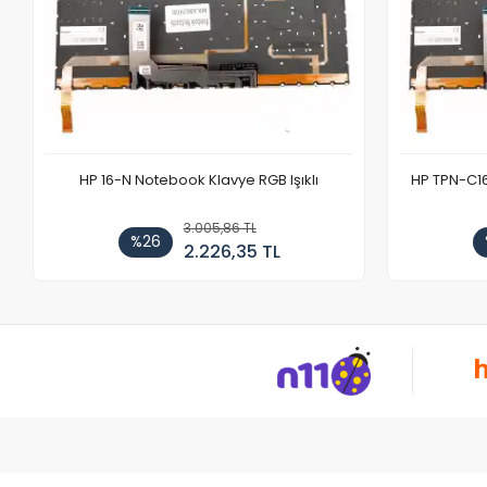
HP 16-N Notebook Klavye RGB Işıklı
HP TPN-C1
3.005,86 TL
%26
2.226,35 TL