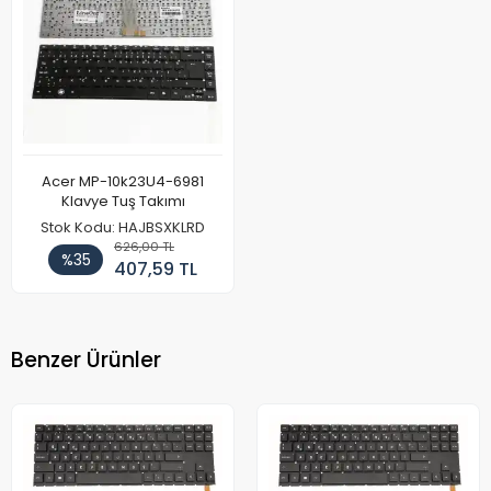
Acer MP-10k23U4-6981
Klavye Tuş Takımı
Stok Kodu: HAJBSXKLRD
626,00 TL
%35
407,59 TL
Benzer Ürünler