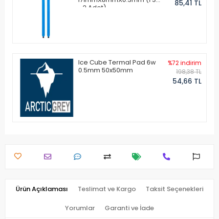
85,41 TL
- 2 Adet)
Ice Cube Termal Pad 6w
%72 indirim
0.5mm 50x50mm
198,38 TL
54,66 TL
Ürün Açıklaması
Teslimat ve Kargo
Taksit Seçenekleri
Yorumlar
Garanti ve İade