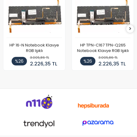
HP 16-N Notebook Klavye
HP TPN-C167 TPN-Q265
RGB Işıklı
Notebook Klavye RGB Işıklı
3.005,86 TL
3.005,86 TL
%26
%26
2.226,35 TL
2.226,35 TL