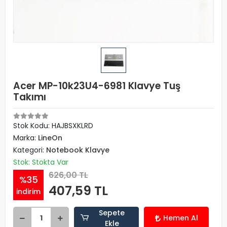
Acer MP-10k23U4-6981 Klavye Tuş
Takımı
Stok Kodu: HAJBSXKLRD
Marka:
LineOn
Kategori:
Notebook Klavye
Stok: Stokta Var
626,00 TL
%35
407,59 TL
indirim
Sepete
Hemen Al
Ekle