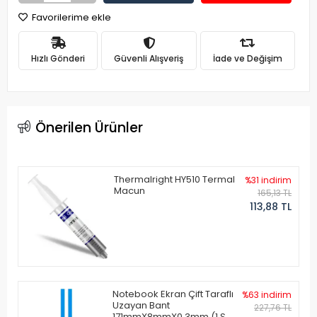
Favorilerime ekle
Hızlı Gönderi
Güvenli Alışveriş
İade ve Değişim
Önerilen Ürünler
Thermalright HY510 Termal
%31 indirim
Macun
165,13 TL
113,88 TL
Notebook Ekran Çift Taraflı
%63 indirim
Uzayan Bant
227,76 TL
171mmX8mmX0.3mm (1 Set