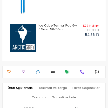
Ice Cube Termal Pad 6w
%72 indirim
0.5mm 50x50mm
198,38 TL
54,66 TL
Ürün Açıklaması
Teslimat ve Kargo
Taksit Seçenekleri
Yorumlar
Garanti ve İade