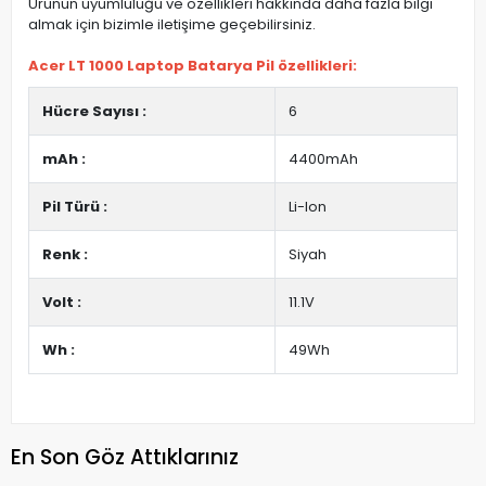
Ürünün uyumluluğu ve özellikleri hakkında daha fazla bilgi
almak için bizimle iletişime geçebilirsiniz.
Acer LT 1000 Laptop Batarya Pil özellikleri:
Hücre Sayısı :
6
mAh :
4400mAh
Pil Türü :
Li-Ion
Renk :
Siyah
Volt :
11.1V
Wh :
49Wh
En Son Göz Attıklarınız