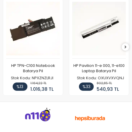
HP TPN-C100 Notebook
HP Pavilion 11-e 000, 11-e100
Batarya Pil
Laptop Batarya Pil
Stok Kodu: NPXZNZLRJI
Stok Kodu: OXUXVXVQNJ
1.164,22 TL
802,85 TL
%13
%33
1.016,38 TL
540,93 TL