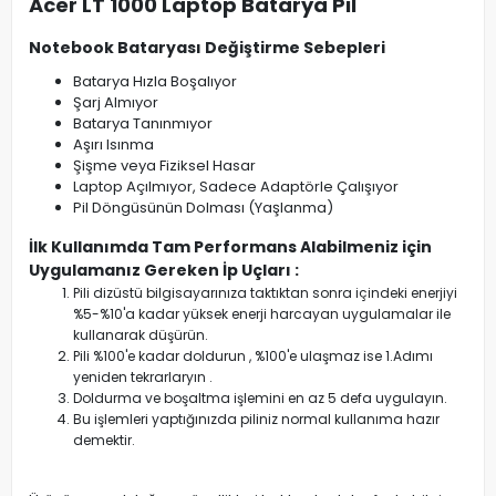
Acer LT 1000 Laptop Batarya Pil
Notebook Bataryası Değiştirme Sebepleri
Batarya Hızla Boşalıyor
Şarj Almıyor
Batarya Tanınmıyor
Aşırı Isınma
Şişme veya Fiziksel Hasar
Laptop Açılmıyor, Sadece Adaptörle Çalışıyor
Pil Döngüsünün Dolması (Yaşlanma)
İlk Kullanımda Tam Performans Alabilmeniz için
Uygulamanız Gereken İp Uçları :
Pili dizüstü bilgisayarınıza taktıktan sonra içindeki enerjiyi
%5-%10'a kadar yüksek enerji harcayan uygulamalar ile
kullanarak düşürün.
Pili %100'e kadar doldurun , %100'e ulaşmaz ise 1.Adımı
yeniden tekrarlaryın .
Doldurma ve boşaltma işlemini en az 5 defa uygulayın.
Bu işlemleri yaptığınızda piliniz normal kullanıma hazır
demektir.