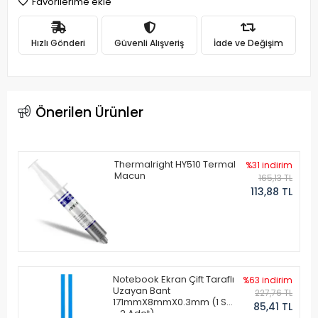
Favorilerime ekle
Hızlı Gönderi
Güvenli Alışveriş
İade ve Değişim
Önerilen Ürünler
Thermalright HY510 Termal
%31 indirim
Macun
165,13 TL
113,88 TL
Notebook Ekran Çift Taraflı
%63 indirim
Uzayan Bant
227,76 TL
171mmX8mmX0.3mm (1 Set
85,41 TL
- 2 Adet)