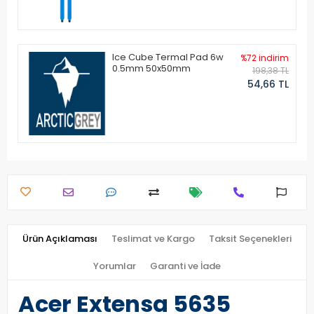
Ice Cube Termal Pad 6w
%72 indirim
0.5mm 50x50mm
198,38 TL
54,66 TL
Ürün Açıklaması
Teslimat ve Kargo
Taksit Seçenekleri
Yorumlar
Garanti ve İade
Acer Extensa 5635