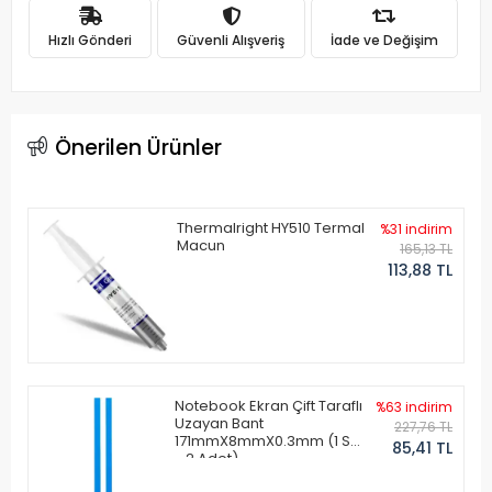
Hızlı Gönderi
Güvenli Alışveriş
İade ve Değişim
Önerilen Ürünler
Thermalright HY510 Termal
%31 indirim
Macun
165,13 TL
113,88 TL
Notebook Ekran Çift Taraflı
%63 indirim
Uzayan Bant
227,76 TL
171mmX8mmX0.3mm (1 Set
85,41 TL
- 2 Adet)