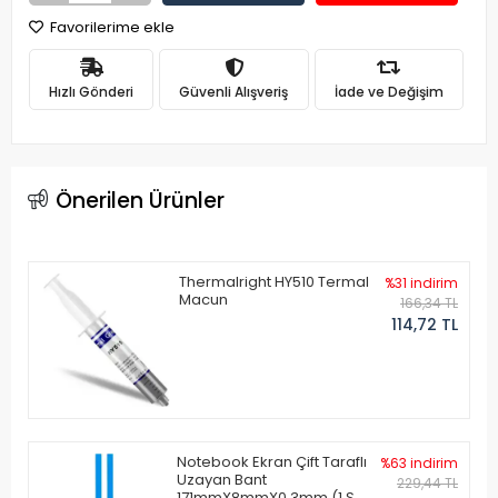
Favorilerime ekle
Hızlı Gönderi
Güvenli Alışveriş
İade ve Değişim
Önerilen Ürünler
Thermalright HY510 Termal
%31 indirim
Macun
166,34 TL
114,72 TL
Notebook Ekran Çift Taraflı
%63 indirim
Uzayan Bant
229,44 TL
171mmX8mmX0.3mm (1 Set