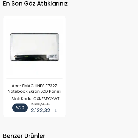
En Son Göz Attıklarınız
Acer EMACHINES E732Z
Notebook Ekran LCD Paneli
Stok Kodu: OXKFSECYWT
2.638,56 TL
%20
2.122,32 TL
Benzer Ürünler