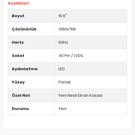
özellikleri:
Boyut
15.6''
Çözünürlük
1366x768
Hertz
60Hz
Soket
40 Pin / LVDS
Aydınlatma
LED
Yüzey
Parlak
Özel Not
Yeni Nesil Ekran Kasası
Durumu
Yeni