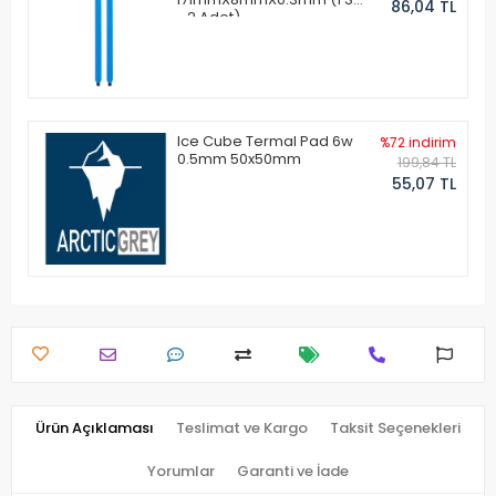
86,04 TL
- 2 Adet)
Ice Cube Termal Pad 6w
%72 indirim
0.5mm 50x50mm
199,84 TL
55,07 TL
Ürün Açıklaması
Teslimat ve Kargo
Taksit Seçenekleri
Yorumlar
Garanti ve İade