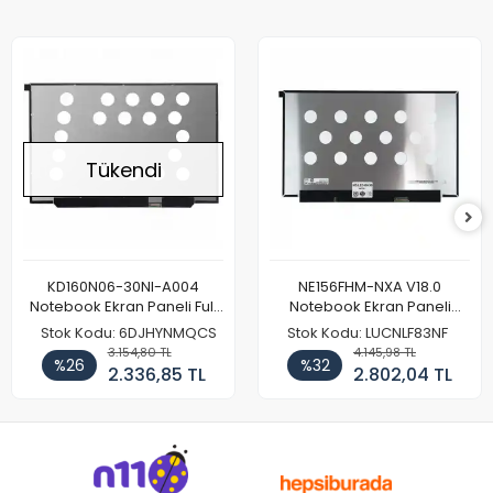
Tükendi
KD160N06-30NI-A004
NE156FHM-NXA V18.0
Notebook Ekran Paneli Full
Notebook Ekran Paneli
HD
144Hz
Stok Kodu: 6DJHYNMQCS
Stok Kodu: LUCNLF83NF
3.154,80 TL
4.145,98 TL
%26
%32
2.336,85 TL
2.802,04 TL