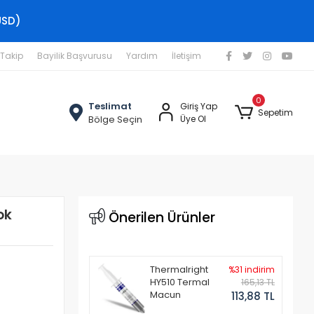
USD)
 Takip
Bayilik Başvurusu
Yardım
İletişim
0
Teslimat
Giriş Yap
Sepetim
Bölge Seçin
Üye Ol
ok
Önerilen Ürünler
Thermalright
%31 indirim
HY510 Termal
165,13 TL
Macun
113,88 TL