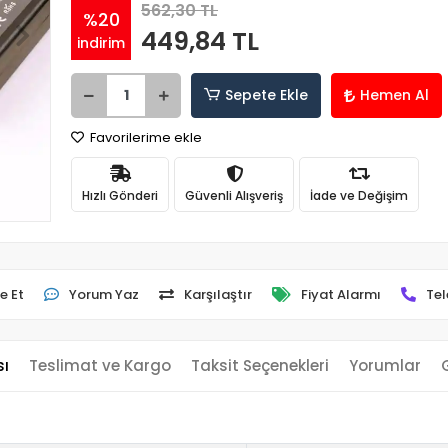
562,30 TL
%20
449,84 TL
indirim
Sepete Ekle
Hemen Al
Favorilerime ekle
Hızlı Gönderi
Güvenli Alışveriş
İade ve Değişim
e Et
Yorum Yaz
Karşılaştır
Fiyat Alarmı
Tel
sı
Teslimat ve Kargo
Taksit Seçenekleri
Yorumlar