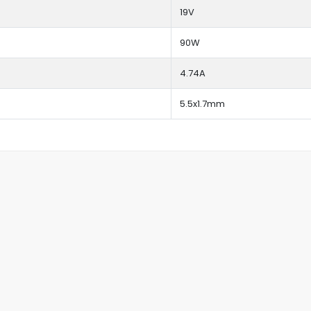
19V
90W
4.74A
5.5x1.7mm