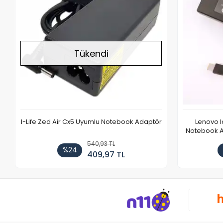
Tükendi
I-Life Zed Air Cx5 Uyumlu Notebook Adaptör
Lenovo 
Notebook Ad
540,93 TL
%24
409,97 TL