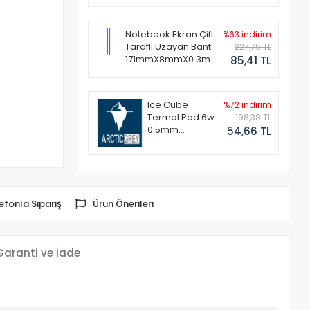
Notebook Ekran Çift
%63 indirim
Taraflı Uzayan Bant
227,76 TL
171mmX8mmX0.3mm
85,41 TL
(1 Set - 2 Adet)
Ice Cube
%72 indirim
Termal Pad 6w
198,38 TL
0.5mm
54,66 TL
50x50mm
efonla Sipariş
Ürün Önerileri
Garanti ve İade