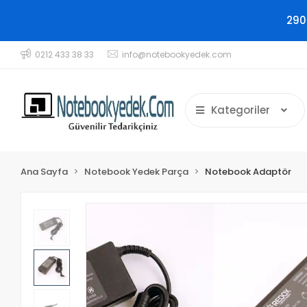
290
0212 433 38 33
info@notebookyedek.com
Kategoriler
Ana Sayfa
Notebook Yedek Parça
Notebook Adaptör