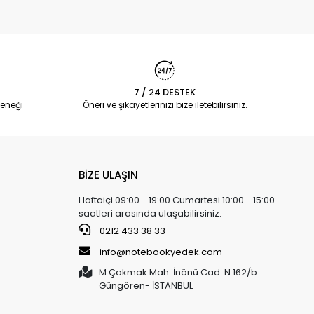
7 / 24 DESTEK
eneği
Öneri ve şikayetlerinizi bize iletebilirsiniz.
BİZE ULAŞIN
Haftaiçi 09:00 - 19:00 Cumartesi 10:00 - 15:00
saatleri arasında ulaşabilirsiniz.
0212 433 38 33
info@notebookyedek.com
M.Çakmak Mah. İnönü Cad. N.162/b
Güngören- İSTANBUL