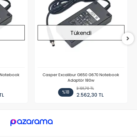
Tükendi
 Notebook
Casper Excalibur G650 G670 Notebook
Adaptör 180w
3.131,70 TL
%18
TL
2.562,30 TL