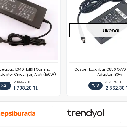
Tükendi
Ideapad L340-15IRH Gaming
Casper Excalibur G850 G770
aptör Cihazı Şarj Aleti (150W)
Adaptör 180w
2.163,72 TL
3.131,70 TL
%21
%18
1.708,20 TL
2.562,30 