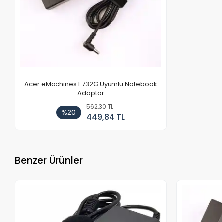
Acer eMachines E732G Uyumlu Notebook
Adaptör
562,30 TL
%20
449,84 TL
Benzer Ürünler
Stokta Yok