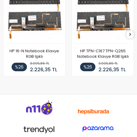
HP 16-N Notebook Klavye
HP TPN-C167 TPN-Q265
RGB Işıklı
Notebook Klavye RGB Işıklı
3.005,86 TL
3.005,86 TL
%26
%26
2.226,35 TL
2.226,35 TL