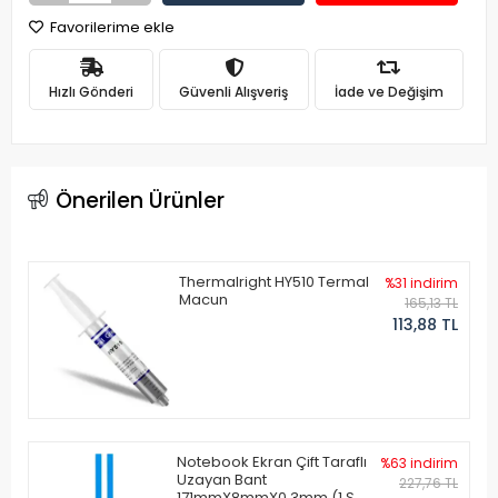
Favorilerime ekle
Hızlı Gönderi
Güvenli Alışveriş
İade ve Değişim
Önerilen Ürünler
Thermalright HY510 Termal
%31 indirim
Macun
165,13 TL
113,88 TL
Notebook Ekran Çift Taraflı
%63 indirim
Uzayan Bant
227,76 TL
171mmX8mmX0.3mm (1 Set