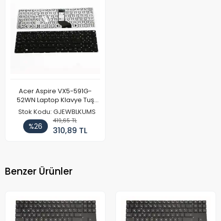
Acer Aspire VX5-591G-
52WN Laptop Klavye Tuş
Takımı
Stok Kodu: GJEWBLKUMS
419,65 TL
%26
310,89 TL
Benzer Ürünler