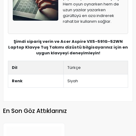
Hem oyun oynarken hem de
uzun yazılar yazarken
gürültüyü en aza indirerek
rahat bir kullanım sağlar.
Şimdi sipariş verin ve Acer Aspire VX5-591G-52WN
Laptop Klavye Tuş Takımı dizüstü bilgisayarınız için en
uygun klavyeyi deneyimleyin!
Dil
Türkçe
Renk
Siyah
En Son Göz Attıklarınız