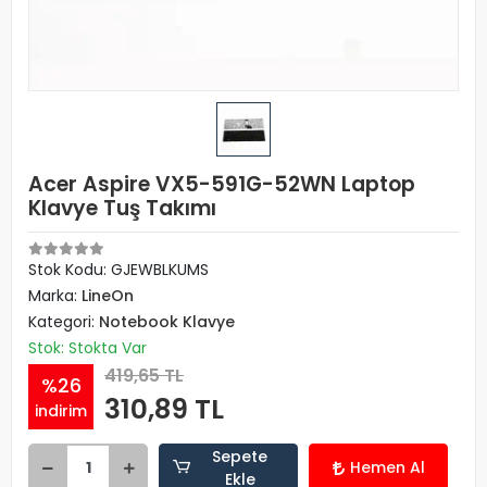
Acer Aspire VX5-591G-52WN Laptop
Klavye Tuş Takımı
Stok Kodu: GJEWBLKUMS
Marka:
LineOn
Kategori:
Notebook Klavye
Stok: Stokta Var
419,65 TL
%26
310,89 TL
indirim
Sepete
Hemen Al
Ekle