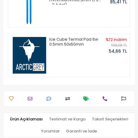
85,41 TL
- 2 Adet)
Ice Cube Termal Pad 6w
%72 indirim
0.5mm 50x50mm
198,38 TL
54,66 TL
Ürün Açıklaması
Teslimat ve Kargo
Taksit Seçenekleri
Yorumlar
Garanti ve İade